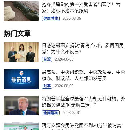
抱冬瓜睡觉的第一批受害者出现了！专
家：治标不治本慎跟风
健康养生
2026-08-05
热门文章
日感谢郑丽文捐款“青鸟”气炸，质问国民
党：为什么不反日？
台湾
2026-08-05
最高法、中央组织部、中央政法委、中央
编办、财政部、人社部印发意见
时事
2026-08-05
特朗普手握全球最强军力却无计可施，外
媒揭美伊战争“无解三选一”
新闻解画
2026-07-31
蒋万安拜会民进党团不到20分钟被请离