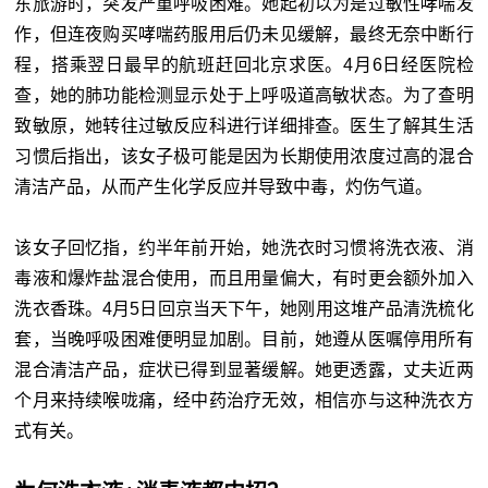
东旅游时，突发严重呼吸困难。她起初以为是过敏性哮喘发
作，但连夜购买哮喘药服用后仍未见缓解，最终无奈中断行
程，搭乘翌日最早的航班赶回北京求医。4月6日经医院检
查，她的肺功能检测显示处于上呼吸道高敏状态。为了查明
致敏原，她转往过敏反应科进行详细排查。医生了解其生活
习惯后指出，该女子极可能是因为长期使用浓度过高的混合
清洁产品，从而产生化学反应并导致中毒，灼伤气道。
该女子回忆指，约半年前开始，她洗衣时习惯将洗衣液、消
毒液和爆炸盐混合使用，而且用量偏大，有时更会额外加入
洗衣香珠。4月5日回京当天下午，她刚用这堆产品清洗梳化
套，当晚呼吸困难便明显加剧。目前，她遵从医嘱停用所有
混合清洁产品，症状已得到显著缓解。她更透露，丈夫近两
个月来持续喉咙痛，经中药治疗无效，相信亦与这种洗衣方
式有关。