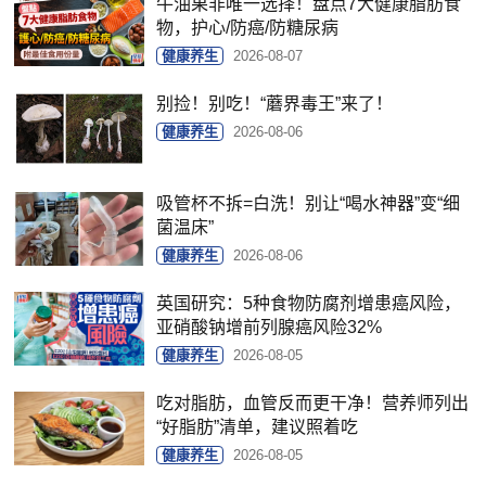
牛油果非唯一选择！盘点7大健康脂肪食
物，护心/防癌/防糖尿病
健康养生
2026-08-07
别捡！别吃！“蘑界毒王”来了！
健康养生
2026-08-06
吸管杯不拆=白洗！别让“喝水神器”变“细
菌温床”
健康养生
2026-08-06
英国研究：5种食物防腐剂增患癌风险，
亚硝酸钠增前列腺癌风险32%
健康养生
2026-08-05
吃对脂肪，血管反而更干净！营养师列出
“好脂肪”清单，建议照着吃
健康养生
2026-08-05