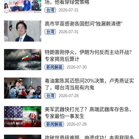
场，他看穿绿营策略
台湾
2026-07-31
高市早苗感谢各国慰问“独漏赖清德”
台湾
2026-07-31
特朗普刚停火，伊朗为何反而主动开战？
专家揭背后算计
新闻解画
2026-07-30
毒油案陈其迈怒问20%决策，卢秀燕证实
了，曝台湾当局有内鬼
台湾
2026-07-28
美军武器快打光了？高端武器库存告急，
专家最怕一事发生
新闻解画
2026-07-28
攻破世界级难题、申遗成功！本周我国多