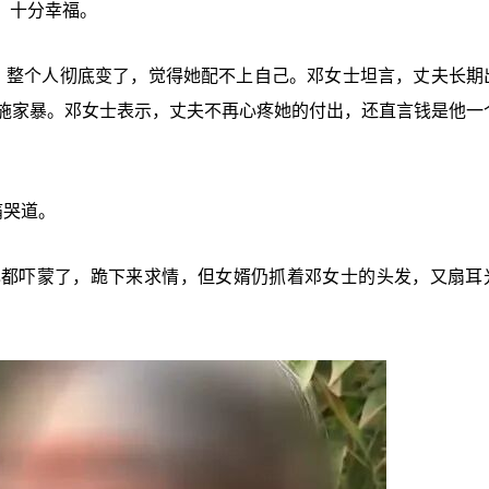
，十分幸福。
，整个人彻底变了，觉得她配不上自己。邓女士坦言，丈夫长期
实施家暴。邓女士表示，丈夫不再心疼她的付出，还直言钱是他一
痛哭道。
己都吓蒙了，跪下来求情，但女婿仍抓着邓女士的头发，又扇耳