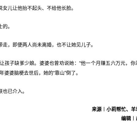
说女儿让他抬不起头、不给他长脸。
士的。
带走，即便两人尚未离婚，也不让她见儿子。
让孩子缺爹少娘。婆婆也曾劝说她：“他一个月赚五六万元，你
年婆婆脑梗去世后，她的“靠山”倒了。
联也已介入。
来源︱小莉帮忙、羊
编辑︱