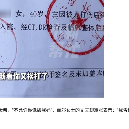
亲，“不允许你诋毁我妈”，而邓女士的丈夫却嚣张表示：“我告