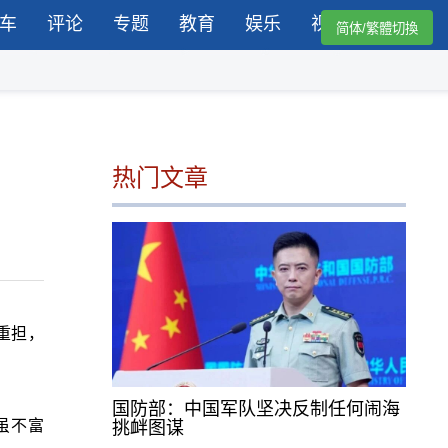
车
评论
专题
教育
娱乐
视频
简体/繁體切換
热门文章
重担，
国防部：中国军队坚决反制任何闹海
虽不富
挑衅图谋