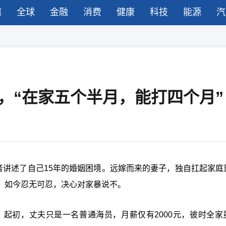
湾
全球
金融
消费
健康
科技
能源
汽
，“在家五个半月，能打四个月”
者讲述了自己15年的婚姻困境。远嫁而来的妻子，独自扛起家庭
，如今忍无可忍，决心对家暴说不。
。起初，丈夫只是一名普通海员，月薪仅有2000元，彼时全家