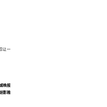
忍让一
城晚报
胡影雅