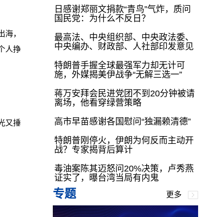
日感谢郑丽文捐款“青鸟”气炸，质问
国民党：为什么不反日？
出海，
最高法、中央组织部、中央政法委、
中央编办、财政部、人社部印发意见
个人挣
特朗普手握全球最强军力却无计可
施，外媒揭美伊战争“无解三选一”
蒋万安拜会民进党团不到20分钟被请
离场，他看穿绿营策略
高市早苗感谢各国慰问“独漏赖清德”
光又捶
特朗普刚停火，伊朗为何反而主动开
战？专家揭背后算计
毒油案陈其迈怒问20%决策，卢秀燕
证实了，曝台湾当局有内鬼
专题
更多