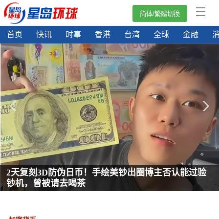
简体/繁體切換
首页
快讯
时事
香港
台湾
全球
金融
2天复刻3D防伪日币！手绘美钞出圈博主否认能过验
钞机，曾被请去喝茶