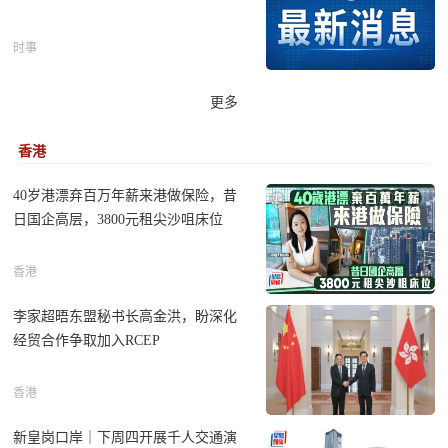
立讯“亲兄弟”IPO：立景创新估值255亿，产能利用率仅
41%
时事
后来居上的零跑，“以价换量”领跑了新势力集团
更多
香港
40岁港漂弃百万年薪来港做保险，昔
日国企高层，3800元租尖沙咀床位
香港
李家超晤东盟秘书长高金洪，盼深化
经贸合作争取加入RCEP
香港
新皇岗口岸｜下周四开展千人交通演