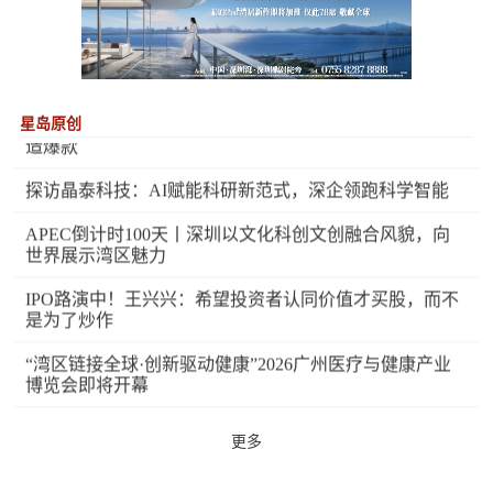
“中年”统一的困局：饮品首现负增长，十几款新品轰炸难
造爆款
探访晶泰科技：AI赋能科研新范式，深企领跑科学智能
星岛原创
APEC倒计时100天丨深圳以文化科创文创融合风貌，向
世界展示湾区魅力
IPO路演中！王兴兴：希望投资者认同价值才买股，而不
是为了炒作
“湾区链接全球·创新驱动健康”2026广州医疗与健康产业
博览会即将开幕
百济神州2026年半年业绩增长B面：税费飙升3倍、泽布
替尼增速打五折
交出中国股权后，星巴克变了？
更多
东兴、信达上半年同日“交卷”：与中金重组落地在即，投
行业务遇困