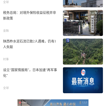
全球
税务总局：对境外保险收益征税并非
新政策
金融
陕西柞水泥石流已致2人遇难，仍有1
人失联
时事
设立“国家情报局”，日本加速“再军事
化”
全球
问界月销腰斩，赛力斯被华为“抽干”了？