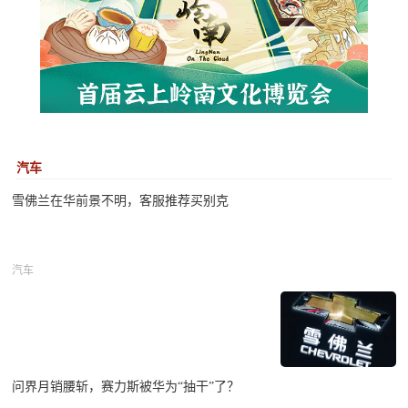
汽车
雪佛兰在华前景不明，客服推荐买别克
汽车
问界月销腰斩，赛力斯被华为“抽干”了？