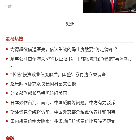
全球
更多
星岛热搜
俞德超欲借道医美，信达生物的玛仕度肽要“剑走偏锋”？
顺丰获颁首尔海关AEO认证证书，中韩物流“绿色通道”再添新动
力
“长情”投资致业绩变脸后，国盛证券再遭立案调查
赵乐际同捷克众议长冈村富夫会谈
外交部副部长马朝旭访问美国
日本炒作台海、南海、中国威胁等问题，中方有力驳斥
斯洛伐克总统将访华，中国外交部介绍此访安排和期待
国内机票价格大跳水：多条热门航线票价比高铁还便宜
金融