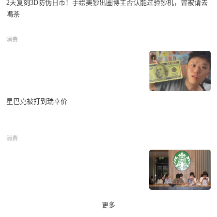
2天复刻3D防伪日币！手绘美钞出圈博主否认能过验钞机，曾被请去
喝茶
消费
星巴克被打到瑞幸价
消费
更多