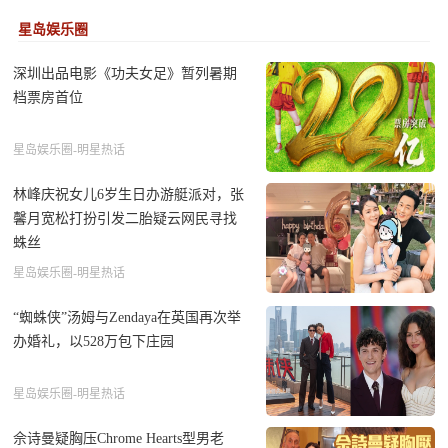
星岛娱乐圈
深圳出品电影《功夫女足》暂列暑期
档票房首位
星岛娱乐圈-明星热话
林峰庆祝女儿6岁生日办游艇派对，张
馨月宽松打扮引发二胎疑云网民寻找
蛛丝
星岛娱乐圈-明星热话
“蜘蛛侠”汤姆与Zendaya在英国再次举
办婚礼，以528万包下庄园
星岛娱乐圈-明星热话
佘诗曼疑胸压Chrome Hearts型男老