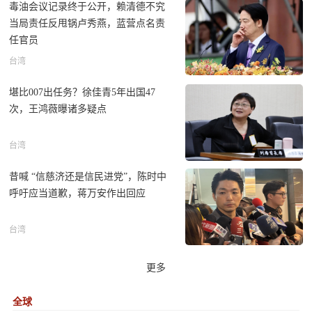
毒油会议记录终于公开，赖清德不究
当局责任反甩锅卢秀燕，蓝营点名责
任官员
台湾
堪比007出任务？徐佳青5年出国47
次，王鸿薇曝诸多疑点
台湾
昔喊 “信慈济还是信民进党”，陈时中
呼吁应当道歉，蒋万安作出回应
台湾
更多
全球