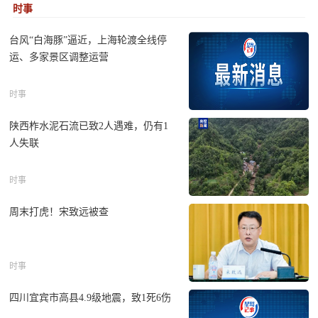
时事
告别内部赛马，阿里也加入了AI办公的血战
拿森科技赴港上市，首日早盘高开超80%
台风“白海豚”逼近，上海轮渡全线停
运、多家景区调整运营
星观热股｜亏4000万硬吞5亿半导体，爱丽家居复牌涨停
10连板
时事
粤十控股二闯港股：科技标签下毛利率仅3%，创始人担
保6亿借款
陕西柞水泥石流已致2人遇难，仍有1
人失联
聚辰股份赴港IPO：靠“打新”平滑业绩，陈作涛半年套现
10亿
时事
全球最大室内雪场风波再起！融创华发分手后双向索赔
4.8亿
周末打虎！宋致远被查
百胜中国二季报：加盟店越开越多，必胜客交割在即
半年在手订单664亿，药明康德加速扩产，市值重回高峰
时事
“奶茶鼻祖”贡茶又被卖了，这次接手的是……
四川宜宾市高县4.9级地震，致1死6伤