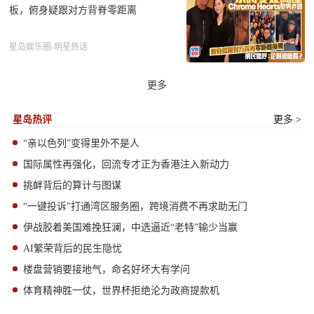
板，俯身疑跟对方背脊零距离
星岛娱乐圈-明星热话
更多
星岛热评
更多 >
“亲以色列”变得里外不是人
国际属性再强化，回流专才正为香港注入新动力
挑衅背后的算计与图谋
“一键投诉”打通湾区服务圈，跨境消费不再求助无门
伊战胶着美国难挽狂澜，中选逼近“老特”输少当赢
AI繁荣背后的民生隐忧
楼盘营销要接地气，命名好坏大有学问
体育精神胜一仗，世界杯拒绝沦为政商提款机