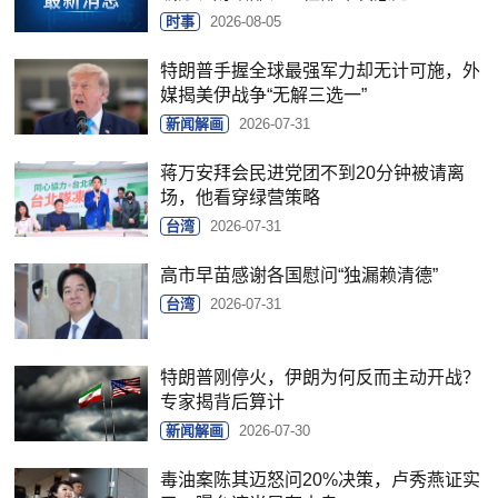
时事
2026-08-05
特朗普手握全球最强军力却无计可施，外
媒揭美伊战争“无解三选一”
新闻解画
2026-07-31
蒋万安拜会民进党团不到20分钟被请离
场，他看穿绿营策略
台湾
2026-07-31
高市早苗感谢各国慰问“独漏赖清德”
台湾
2026-07-31
特朗普刚停火，伊朗为何反而主动开战？
专家揭背后算计
新闻解画
2026-07-30
毒油案陈其迈怒问20%决策，卢秀燕证实