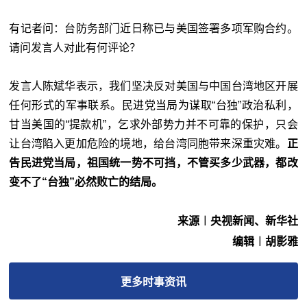
有记者问：台防务部门近日称已与美国签署多项军购合约。
请问发言人对此有何评论？
发言人陈斌华表示，我们坚决反对美国与中国台湾地区开展
任何形式的军事联系。民进党当局为谋取“台独”政治私利，
甘当美国的“提款机”，乞求外部势力并不可靠的保护，只会
让台湾陷入更加危险的境地，给台湾同胞带来深重灾难。
正
告民进党当局，祖国统一势不可挡，不管买多少武器，都改
变不了“台独”必然败亡的结局。
来源︱央视新闻、新华社
编辑︱胡影雅
更多
时事
资讯