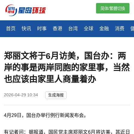
简体/繁體切換
首页
快讯
时事
香港
台湾
全球
金融
消费
郑丽文将于6月访美，国台办：两
岸的事是两岸同胞的家里事，当然
也应该由家里人商量着办
2026-04-29 10:34
生成海报
4月29日，国台办举行例行新闻发布会。
有记者问：据报道，国民党主席郑丽文6月将访美，其近日