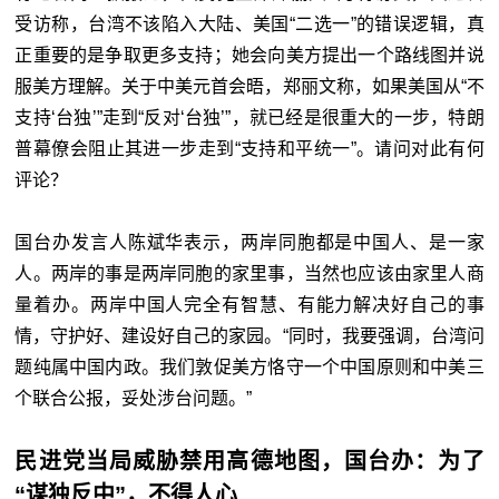
受访称，台湾不该陷入大陆、美国“二选一”的错误逻辑，真
正重要的是争取更多支持；她会向美方提出一个路线图并说
服美方理解。关于中美元首会晤，郑丽文称，如果美国从“不
支持‘台独’”走到“反对‘台独’”，就已经是很重大的一步，特朗
普幕僚会阻止其进一步走到“支持和平统一”。请问对此有何
评论？
国台办发言人陈斌华表示，两岸同胞都是中国人、是一家
人。两岸的事是两岸同胞的家里事，当然也应该由家里人商
量着办。两岸中国人完全有智慧、有能力解决好自己的事
情，守护好、建设好自己的家园。“同时，我要强调，台湾问
题纯属中国内政。我们敦促美方恪守一个中国原则和中美三
个联合公报，妥处涉台问题。”
民进党当局威胁禁用高德地图，国台办：为了
“谋独反中”，不得人心