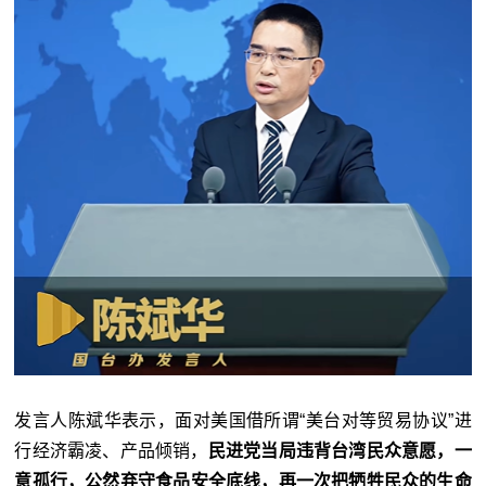
发言人陈斌华表示，面对美国借所谓“美台对等贸易协议”进
行经济霸凌、产品倾销，
民进党当局违背台湾民众意愿，一
意孤行，公然
弃
守食品安全底线，再一次把牺牲民众的生命