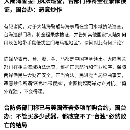
大陆海警金门执法巡查，台部门称将全程录像搜
证，国台办：恶意炒作
有记者问，对于大陆海警船与海事局在金门水域执法巡查，
台海巡部门称，将全程录像搜证，并告知其他国家“大陆如何
用灰色地带手段侵扰金门与马祖地区”。请问对此有何评论？
陈斌华表示，台、澎、金、马都是中国神圣领土。大陆有关
部门在相关海域执法巡查，维护正常航行和作业秩序，保障
两岸渔民生命财产安全，正当合法。民进党当局歪曲事实，
恶意炒作所谓“灰色地带侵扰”，企图挑起两岸对立对抗、“倚
外谋独”，不会得逞。
台防务部门称已与美国签署多项军购合约，国台
办：不管买多少武器，都改变不了“台独”必然败
亡的结局