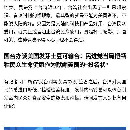
地步。民进党上台将近10年，台湾社会出现了一种思想禁
锢、言论钳制的怪现象，最典型的就是不能对美国说不，不
能说大陆的好。只因为是大陆的科技和产品好用，台湾民众
爱用，就禁止或者阻止台湾民众使用，真是杯弓蛇影、荒唐
可笑，这种做法不得人心，也不会得逞。
国台办谈美国发芽土豆可输台：民进
党当局把牺
牲民众生命健康作为献媚美国的“投名状”
有记者问：所谓“美台对等贸易协议”签署之后，台湾对美国
马铃薯进口降低了检验检疫标准，发芽的马铃薯可以输台引
发岛内民众对食品安全的疑虑和恐慌。请问发言人对此有何
评论？