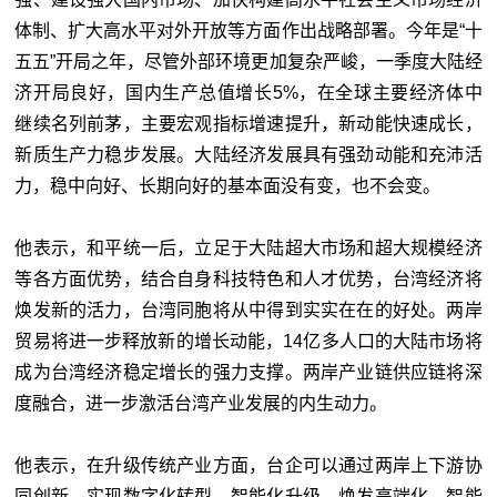
体制、扩大高水平对外开放等方面作出战略部署。今年是“十
五五”开局之年，尽管外部环境更加复杂严峻，一季度大陆经
济开局良好，国内生产总值增长5%，在全球主要经济体中
继续名列前茅，主要宏观指标增速提升，新动能快速成长，
新质生产力稳步发展。大陆经济发展具有强劲动能和充沛活
力，稳中向好、长期向好的基本面没有变，也不会变。
他表示，和平统一后，立足于大陆超大市场和超大规模经济
等各方面优势，结合自身科技特色和人才优势，台湾经济将
焕发新的活力，台湾同胞将从中得到实实在在的好处。两岸
贸易将进一步释放新的增长动能，14亿多人口的大陆市场将
成为台湾经济稳定增长的强力支撑。两岸产业链供应链将深
度融合，进一步激活台湾产业发展的内生动力。
他表示，在升级传统产业方面，台企可以通过两岸上下游协
同创新，实现数字化转型、智能化升级，焕发高端化、智能