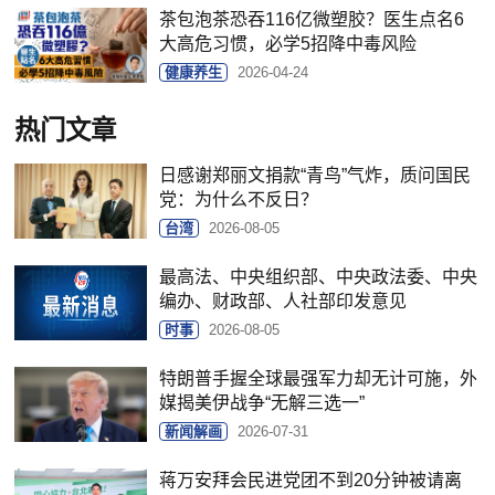
茶包泡茶恐吞116亿微塑胶？医生点名6
大高危习惯，必学5招降中毒风险
健康养生
2026-04-24
热门文章
日感谢郑丽文捐款“青鸟”气炸，质问国民
党：为什么不反日？
台湾
2026-08-05
最高法、中央组织部、中央政法委、中央
编办、财政部、人社部印发意见
时事
2026-08-05
特朗普手握全球最强军力却无计可施，外
媒揭美伊战争“无解三选一”
新闻解画
2026-07-31
蒋万安拜会民进党团不到20分钟被请离