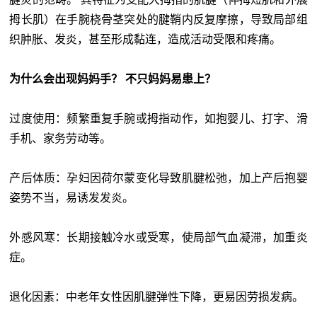
拇长肌）在手腕桡骨茎突处的腱鞘内反复摩擦，导致局部组
织肿胀、发炎，甚至形成黏连，造成活动受限和疼痛。
为什么会出现妈妈手？ 不只妈妈易患上？
过度使用：频繁重复手腕或拇指动作，如抱婴儿、打字、滑
手机、家务劳动等。
产后体质：孕妇因荷尔蒙变化导致肌腱松弛，加上产后抱婴
姿势不当，易诱发发炎。
外感风寒：长期接触冷水或受寒，使局部气血凝滞，加重炎
症。
退化因素：中老年女性因肌腱弹性下降，更易因劳损发病。