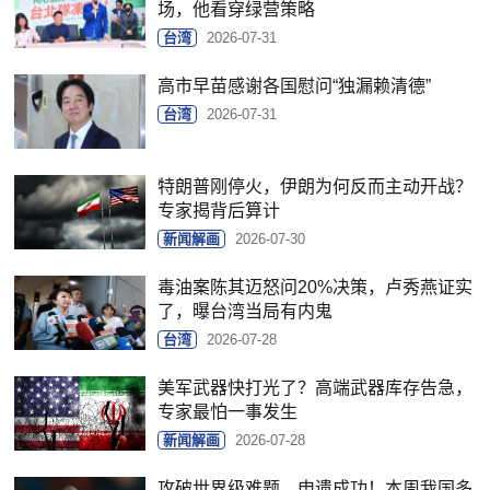
场，他看穿绿营策略
台湾
2026-07-31
高市早苗感谢各国慰问“独漏赖清德”
台湾
2026-07-31
特朗普刚停火，伊朗为何反而主动开战？
专家揭背后算计
新闻解画
2026-07-30
毒油案陈其迈怒问20%决策，卢秀燕证实
了，曝台湾当局有内鬼
台湾
2026-07-28
美军武器快打光了？高端武器库存告急，
专家最怕一事发生
新闻解画
2026-07-28
攻破世界级难题、申遗成功！本周我国多