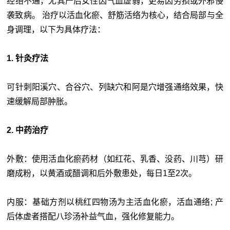
经络不通，尤其产后女性因气血虚弱，更易因劳损或外邪侵
袭致病。 治疗以活血化瘀、舒筋活络为核心，结合局部与全
身调理，以下为具体疗法：
1. 针灸疗法
可针刺阳溪穴、合谷穴、列缺穴和阿是穴增强通络效果，快
速缓解局部肿胀。
2. 中药治疗
外敷：使用活血化瘀药材（如红花、乳香、没药、川芎）研
磨成粉，以黄酒或醋调和后外敷患处，每日1至2次。
内服：基础方剂以桃红四物汤为主活血化瘀，活血通络; 产
后体虚者搭配八珍汤补益气血，强化修复能力。