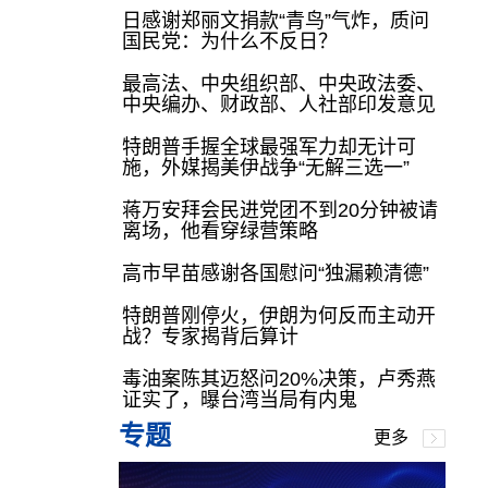
日感谢郑丽文捐款“青鸟”气炸，质问
国民党：为什么不反日？
最高法、中央组织部、中央政法委、
中央编办、财政部、人社部印发意见
特朗普手握全球最强军力却无计可
施，外媒揭美伊战争“无解三选一”
蒋万安拜会民进党团不到20分钟被请
离场，他看穿绿营策略
高市早苗感谢各国慰问“独漏赖清德”
特朗普刚停火，伊朗为何反而主动开
战？专家揭背后算计
毒油案陈其迈怒问20%决策，卢秀燕
证实了，曝台湾当局有内鬼
专题
更多