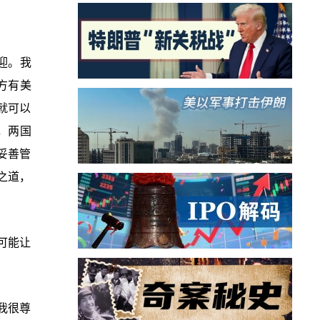
迎。我
方有美
就可以
，两国
妥善管
之道，
可能让
我很尊