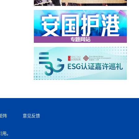
矩阵
意见反馈
引用。
返回顶部