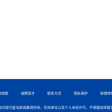
站地图
诚聘英才
联系方式
隐私保护
新媒体
站内容归星岛新闻集团所有，任何单位以及个人未经许可，不得擅自转载