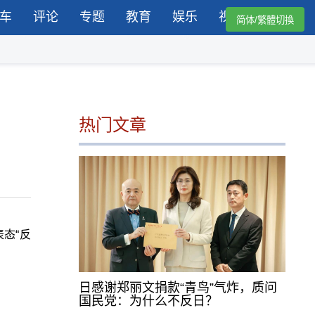
车
评论
专题
教育
娱乐
视频
简体/繁體切換
热门文章
态“反
日感谢郑丽文捐款“青鸟”气炸，质问
国民党：为什么不反日？