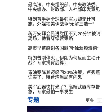
最高法、中央组织部、中央政法委、
中央编办、财政部、人社部印发意见
特朗普手握全球最强军力却无计可
施，外媒揭美伊战争“无解三选一”
蒋万安拜会民进党团不到20分钟被请
离场，他看穿绿营策略
高市早苗感谢各国慰问“独漏赖清德”
特朗普刚停火，伊朗为何反而主动开
战？专家揭背后算计
毒油案陈其迈怒问20%决策，卢秀燕
证实了，曝台湾当局有内鬼
美军武器快打光了？高端武器库存告
急，专家最怕一事发生
专题
更多