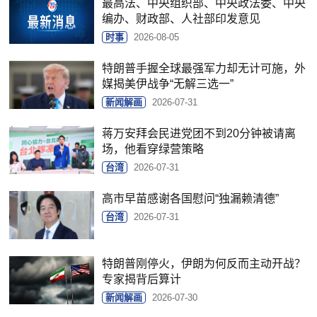
最高法、中央组织部、中央政法委、中央
编办、财政部、人社部印发意见
时事
2026-08-05
特朗普手握全球最强军力却无计可施，外
媒揭美伊战争“无解三选一”
新闻解画
2026-07-31
蒋万安拜会民进党团不到20分钟被请离
场，他看穿绿营策略
台湾
2026-07-31
高市早苗感谢各国慰问“独漏赖清德”
台湾
2026-07-31
特朗普刚停火，伊朗为何反而主动开战？
专家揭背后算计
新闻解画
2026-07-30