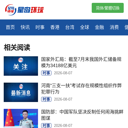
简体/繁體切換
首页
快讯
时事
香港
台湾
全球
金融
消费
相关阅读
国家外汇局：截至7月末我国外汇储备规
模为34188亿美元
时事
2026-08-07
河南“三支一扶”考试存在规模性组织作弊
犯罪行为
时事
2026-08-07
国防部：中国军队坚决反制任何闹海挑衅
图谋
时事
2026-08-07