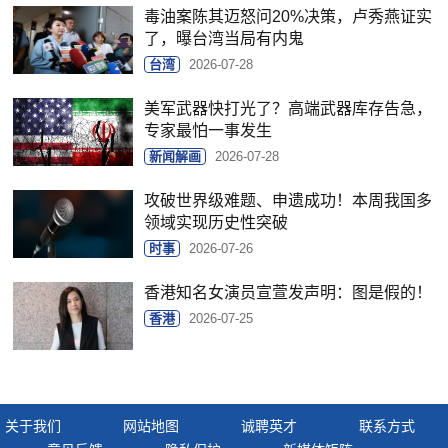
毒油案陈其迈怒问20%决策，卢秀燕证实
了，曝台湾当局有内鬼
台湾
2026-07-28
美军武器快打光了？高端武器库存告急，
专家最怕一事发生
新闻解画
2026-07-28
攻破世界级难题、申遗成功！本周我国多
领域实现历史性突破
时事
2026-07-26
香港知名女演员宣萱发声明：图是假的！
香港
2026-07-25
关于我们
网站地图
诚聘英才
联系方式