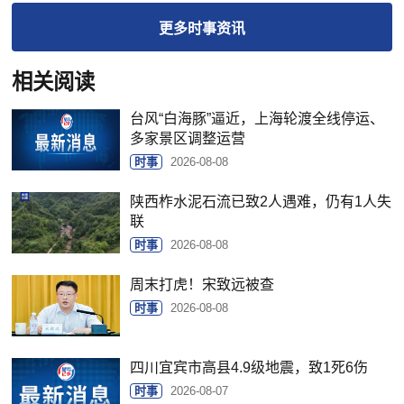
更多
时事
资讯
相关阅读
台风“白海豚”逼近，上海轮渡全线停运、
多家景区调整运营
时事
2026-08-08
陕西柞水泥石流已致2人遇难，仍有1人失
联
时事
2026-08-08
周末打虎！宋致远被查
时事
2026-08-08
四川宜宾市高县4.9级地震，致1死6伤
时事
2026-08-07