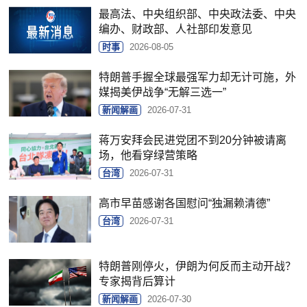
最高法、中央组织部、中央政法委、中央
编办、财政部、人社部印发意见
时事
2026-08-05
特朗普手握全球最强军力却无计可施，外
媒揭美伊战争“无解三选一”
新闻解画
2026-07-31
蒋万安拜会民进党团不到20分钟被请离
场，他看穿绿营策略
台湾
2026-07-31
高市早苗感谢各国慰问“独漏赖清德”
台湾
2026-07-31
特朗普刚停火，伊朗为何反而主动开战？
专家揭背后算计
新闻解画
2026-07-30