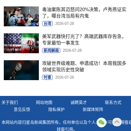
毒油案陈其迈怒问20%决策，卢秀燕证实
了，曝台湾当局有内鬼
台湾
2026-07-28
美军武器快打光了？高端武器库存告急，
专家最怕一事发生
新闻解画
2026-07-28
攻破世界级难题、申遗成功！本周我国多
领域实现历史性突破
时事
2026-07-26
关于我们
网站地图
诚聘英才
联系方式
意见反馈
隐私保护
新媒体矩阵
本网站内容归星岛新闻集团所有，任何单位以及个人未经许可，不得擅
返回
转载引用。