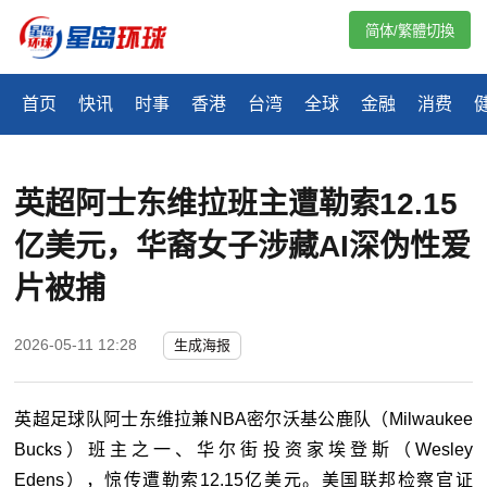
简体/繁體切換
首页
快讯
时事
香港
台湾
全球
金融
消费
英超阿士东维拉班主遭勒索12.15
亿美元，华裔女子涉藏AI深伪性爱
片被捕
2026-05-11 12:28
生成海报
英超足球队阿士东维拉兼NBA密尔沃基公鹿队（Milwaukee
Bucks）班主之一、华尔街投资家埃登斯（Wesley
Edens），惊传遭勒索12.15亿美元。美国联邦检察官证