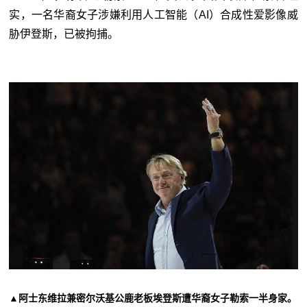
实，一名华裔女子涉嫌利用人工智能（AI）合成性爱影像威
胁伊登斯，已被拘捕。
▲阿士东维拉兼密尔沃基公鹿老板埃登斯遭华裔女子勒索一半身家。