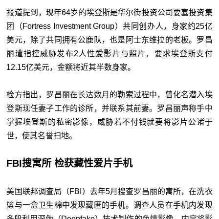
报道提到，现年64岁的埃登斯是华尔街投资公司要塞投资集
团（Fortress Investment Group）共同创办人，身家约25亿
美元，除了共同拥有公鹿队，也是阿士东维拉的老板。罗昌
丽遭指控威胁发布2人性爱影片与照片，要求埃登斯支付
12.15亿美元，金额将近其半数身家。
检方指出，罗昌丽在长达数月的勒索过程中，曾化名潜入埃
登斯现任妻子工作的诊所，并联系其前妻。罗昌丽声称手中
掌握埃登斯的私密影像，威胁若不付钱就要将影片公诸于
世，使其名誉扫地。
FBI搜寓所 检获藏性爱片手机
美国联邦调查局（FBI）去年5月搜查罗昌丽的寓所，在洗衣
篮与一盒卫生棉中发现藏匿的手机。调查人员在手机内发现
多段利用深伪（Deepfake）技术制作的色情影像，内容将影