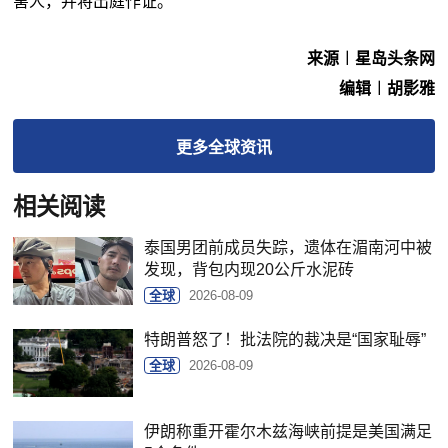
害人，并将出庭作证。
来源︱星岛头条网
编辑︱胡影雅
更多
全球
资讯
相关阅读
泰国男团前成员失踪，遗体在湄南河中被
发现，背包内现20公斤水泥砖
全球
2026-08-09
特朗普怒了！批法院的裁决是“国家耻辱”
全球
2026-08-09
伊朗称重开霍尔木兹海峡前提是美国满足