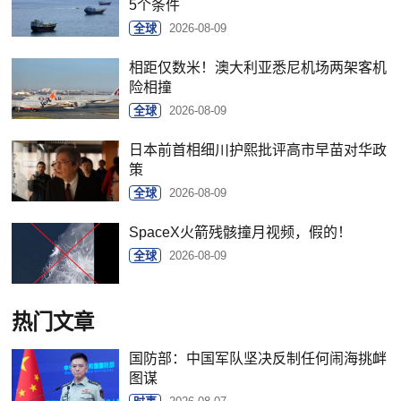
5个条件
全球
2026-08-09
相距仅数米！澳大利亚悉尼机场两架客机
险相撞
全球
2026-08-09
日本前首相细川护熙批评高市早苗对华政
策
全球
2026-08-09
SpaceX火箭残骸撞月视频，假的！
全球
2026-08-09
热门文章
国防部：中国军队坚决反制任何闹海挑衅
图谋