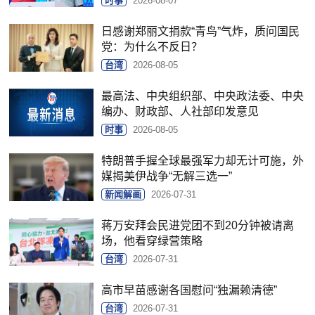
时事
2026-08-07
日感谢郑丽文捐款“青鸟”气炸，质问国民
党：为什么不反日？
台湾
2026-08-05
最高法、中央组织部、中央政法委、中央
编办、财政部、人社部印发意见
时事
2026-08-05
特朗普手握全球最强军力却无计可施，外
媒揭美伊战争“无解三选一”
新闻解画
2026-07-31
蒋万安拜会民进党团不到20分钟被请离
场，他看穿绿营策略
台湾
2026-07-31
高市早苗感谢各国慰问“独漏赖清德”
台湾
2026-07-31