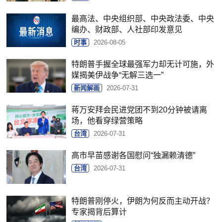
最高法、中央组织部、中央政法委、中央
编办、财政部、人社部印发意见
时事
2026-08-05
特朗普手握全球最强军力却无计可施，外
媒揭美伊战争“无解三选一”
新闻解画
2026-07-31
蒋万安拜会民进党团不到20分钟被请离
场，他看穿绿营策略
台湾
2026-07-31
高市早苗感谢各国慰问“独漏赖清德”
台湾
2026-07-31
特朗普刚停火，伊朗为何反而主动开战？
专家揭背后算计