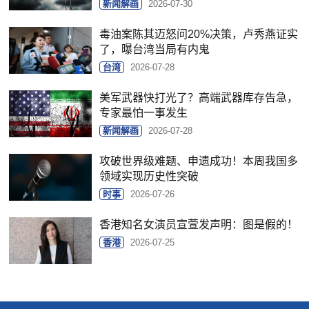
新闻解画
2026-07-30
毒油案陈其迈怒问20%决策，卢秀燕证实
了，曝台湾当局有内鬼
台湾
2026-07-28
美军武器快打光了？高端武器库存告急，
专家最怕一事发生
新闻解画
2026-07-28
攻破世界级难题、申遗成功！本周我国多
领域实现历史性突破
时事
2026-07-26
香港知名女演员宣萱发声明：图是假的！
香港
2026-07-25