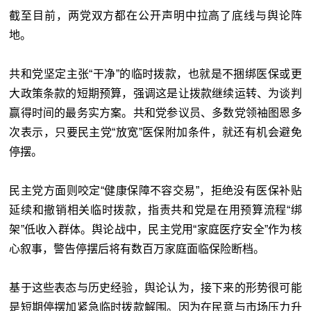
截至目前，两党双方都在公开声明中拉高了底线与舆论阵
地。
共和党坚定主张“干净”的临时拨款，也就是不捆绑医保或更
大政策条款的短期预算，强调这是让拨款继续运转、为谈判
赢得时间的最务实方案。共和党参议员、多数党领袖图恩多
次表示，只要民主党“放宽”医保附加条件，就还有机会避免
停摆。
民主党方面则咬定“健康保障不容交易”，拒绝没有医保补贴
延续和撤销相关临时拨款，指责共和党是在用预算流程“绑
架”低收入群体。舆论战中，民主党用“家庭医疗安全”作为核
心叙事，警告停摆后将有数百万家庭面临保险断档。
基于这些表态与历史经验，舆论认为，接下来的形势很可能
是短期停摆加紧急临时拨款解围。因为在民意与市场压力升