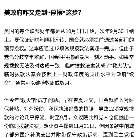
美政府咋又走到“停摆”这步？
美国的每个联邦财年都是从10月1日开始，次年9月30日结
束。要保证新财年顺利运转，国会就必须提前通过各部门的
预算授权。这本应通过12项常规拨款法案逐一完成，但由于
党派分歧常年难解，国会往往拖到最后一刻才动手。如果常
规拨款无法及时达成一致，临时拨款法案就成了“救火队”。
临时拨款法案会按照上一财政年度的支出水平为政府“续
命”，通常可以维持数周或数月。
但今年“救火”都成了问题。早在春夏之交，国会就陷入对医
保补贴、对外援助、移民执法经费的拉锯，导致12项常规拨
款的讨论几乎停滞。时至9月，众议院共和党人仓促抛出一
份临时拨款法案，想让资金撑到11月21日，但因条款中削减
了部分医疗补助支出并附带保守政策诉求，遭到民主党拒