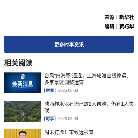
来源︱新华社
编辑︱贺巧华
更多
时事
资讯
相关阅读
台风“白海豚”逼近，上海轮渡全线停运、
多家景区调整运营
时事
2026-08-08
陕西柞水泥石流已致2人遇难，仍有1人失
联
时事
2026-08-08
周末打虎！宋致远被查