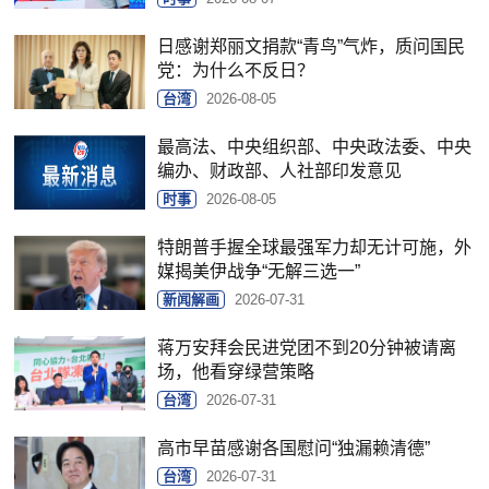
日感谢郑丽文捐款“青鸟”气炸，质问国民
党：为什么不反日？
台湾
2026-08-05
最高法、中央组织部、中央政法委、中央
编办、财政部、人社部印发意见
时事
2026-08-05
特朗普手握全球最强军力却无计可施，外
媒揭美伊战争“无解三选一”
新闻解画
2026-07-31
蒋万安拜会民进党团不到20分钟被请离
场，他看穿绿营策略
台湾
2026-07-31
高市早苗感谢各国慰问“独漏赖清德”
台湾
2026-07-31