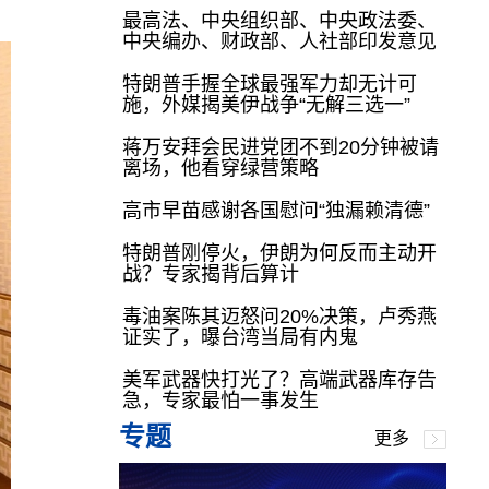
最高法、中央组织部、中央政法委、
中央编办、财政部、人社部印发意见
特朗普手握全球最强军力却无计可
施，外媒揭美伊战争“无解三选一”
蒋万安拜会民进党团不到20分钟被请
离场，他看穿绿营策略
高市早苗感谢各国慰问“独漏赖清德”
特朗普刚停火，伊朗为何反而主动开
战？专家揭背后算计
毒油案陈其迈怒问20%决策，卢秀燕
证实了，曝台湾当局有内鬼
美军武器快打光了？高端武器库存告
急，专家最怕一事发生
专题
更多