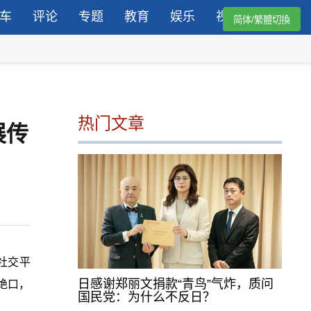
车
评论
专题
教育
娱乐
视频
简体/繁體切換
热门文章
展传
社交平
日感谢郑丽文捐款“青鸟”气炸，质问
绝口，
国民党：为什么不反日？