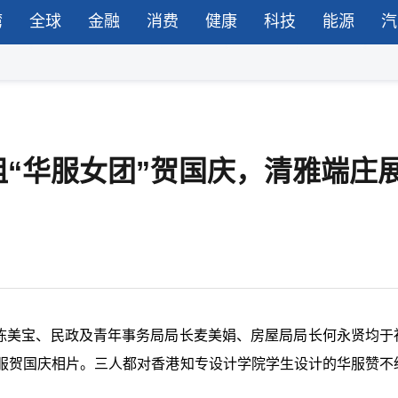
湾
全球
金融
消费
健康
科技
能源
汽
“华服女团”贺国庆，清雅端庄
长陈美宝、民政及青年事务局局长麦美娟、房屋局局长何永贤均于
服贺国庆相片。三人都对香港知专设计学院学生设计的华服赞不