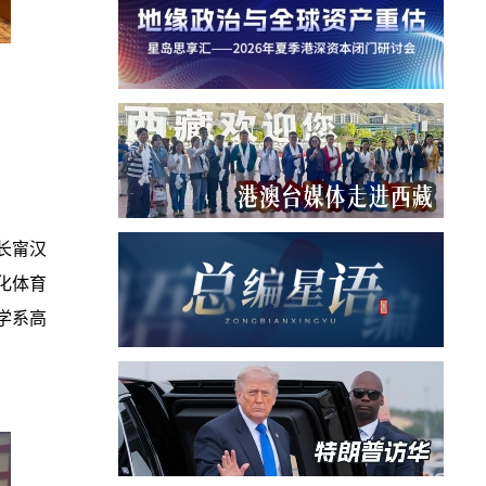
长甯汉
化体育
学系高