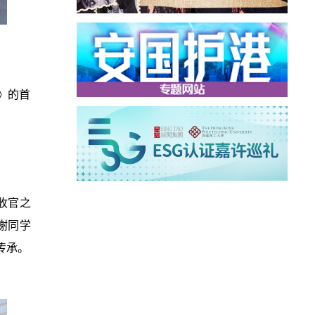
》的首
收官之
谢同学
传承。