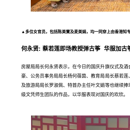
▲多位女官员，包括陈美寳及麦美娟，均一同穿上由香港知专
何永贤: 蔡若莲即场教授弹古筝 华服加古
房屋局局长何永贤表示，在今日的国庆升旗仪式及酒
豪、公务员事务局局长杨何蓓茵、教育局局长蔡若莲
及旅游局局长罗淑佩、特首办主任叶文娟等也继续捧
级文凭师生团队的作品，以华服表现对国庆的欢欣。