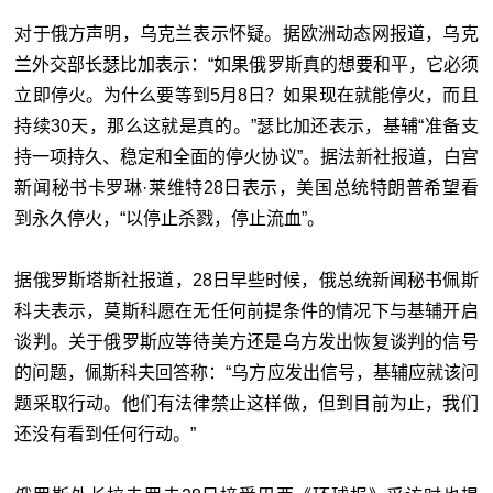
对于俄方声明，乌克兰表示怀疑。据欧洲动态网报道，乌克
兰外交部长瑟比加表示：“如果俄罗斯真的想要和平，它必须
立即停火。为什么要等到5月8日？如果现在就能停火，而且
持续30天，那么这就是真的。”瑟比加还表示，基辅“准备支
持一项持久、稳定和全面的停火协议”。据法新社报道，白宫
新闻秘书卡罗琳·莱维特28日表示，美国总统特朗普希望看
到永久停火，“以停止杀戮，停止流血”。
据俄罗斯塔斯社报道，28日早些时候，俄总统新闻秘书佩斯
科夫表示，莫斯科愿在无任何前提条件的情况下与基辅开启
谈判。关于俄罗斯应等待美方还是乌方发出恢复谈判的信号
的问题，佩斯科夫回答称：“乌方应发出信号，基辅应就该问
题采取行动。他们有法律禁止这样做，但到目前为止，我们
还没有看到任何行动。”