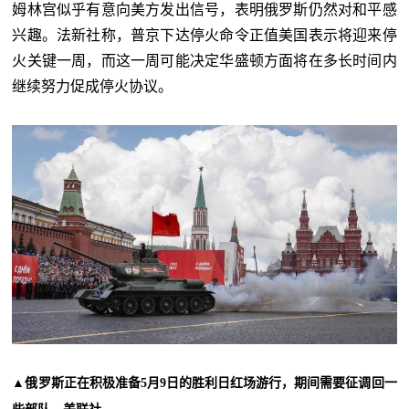
姆林宫似乎有意向美方发出信号，表明俄罗斯仍然对和平感
兴趣。法新社称，普京下达停火命令正值美国表示将迎来停
火关键一周，而这一周可能决定华盛顿方面将在多长时间内
继续努力促成停火协议。
▲俄罗斯正在积极准备5月9日的胜利日红场游行，期间需要征调回一