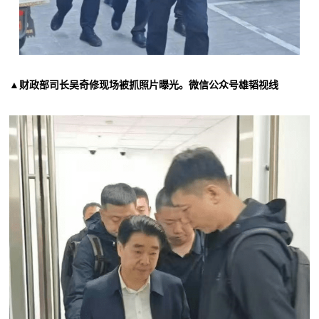
▲财政部司长吴奇修现场被抓照片曝光。微信公众号雄韬视线