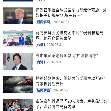
特朗普手握全球最强军力却无计可施，外
媒揭美伊战争“无解三选一”
新闻解画
2026-07-31
蒋万安拜会民进党团不到20分钟被请离
场，他看穿绿营策略
台湾
2026-07-31
高市早苗感谢各国慰问“独漏赖清德”
台湾
2026-07-31
特朗普刚停火，伊朗为何反而主动开战？
专家揭背后算计
新闻解画
2026-07-30
毒油案陈其迈怒问20%决策，卢秀燕证实
了，曝台湾当局有内鬼