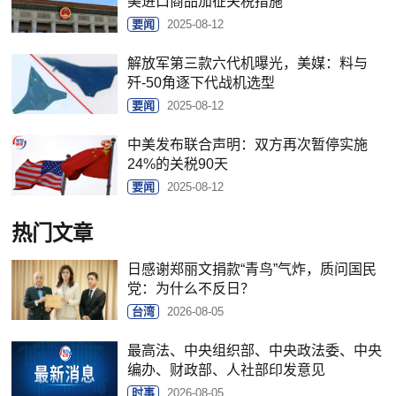
美进口商品加征关税措施
要闻
2025-08-12
解放军第三款六代机曝光，美媒：料与
歼-50角逐下代战机选型
要闻
2025-08-12
中美发布联合声明：双方再次暂停实施
24%的关税90天
要闻
2025-08-12
热门文章
日感谢郑丽文捐款“青鸟”气炸，质问国民
党：为什么不反日？
台湾
2026-08-05
最高法、中央组织部、中央政法委、中央
编办、财政部、人社部印发意见
时事
2026-08-05