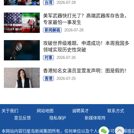
台湾
2026-07-28
美军武器快打光了？高端武器库存告急，
专家最怕一事发生
新闻解画
2026-07-28
攻破世界级难题、申遗成功！本周我国多
领域实现历史性突破
时事
2026-07-26
香港知名女演员宣萱发声明：图是假的！
香港
2026-07-25
关于我们
网站地图
诚聘英才
联系方式
意见反馈
隐私保护
新媒体矩阵
本网站内容归星岛新闻集团所有，任何单位以及个人未经许可，不得擅