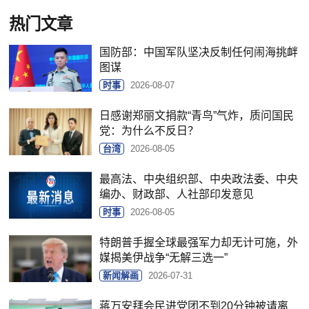
热门文章
国防部：中国军队坚决反制任何闹海挑衅
图谋
时事
2026-08-07
日感谢郑丽文捐款“青鸟”气炸，质问国民
党：为什么不反日？
台湾
2026-08-05
最高法、中央组织部、中央政法委、中央
编办、财政部、人社部印发意见
时事
2026-08-05
特朗普手握全球最强军力却无计可施，外
媒揭美伊战争“无解三选一”
新闻解画
2026-07-31
蒋万安拜会民进党团不到20分钟被请离