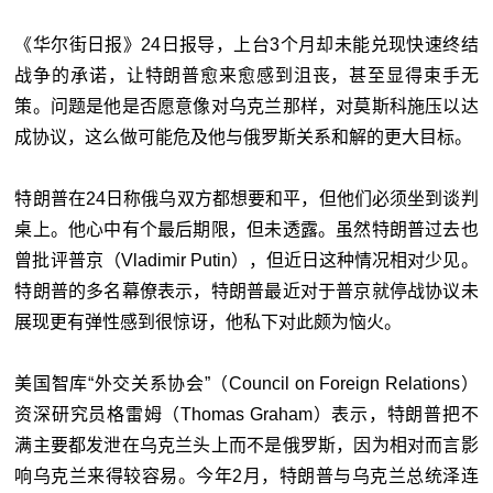
《华尔街日报》24日报导，上台3个月却未能兑现快速终结
战争的承诺，让
特朗普
愈来愈感到沮丧，甚至显得束手无
策。问题是他是否愿意像对乌克兰那样，对莫斯科施压以达
成协议，这
么
做可能危及他与俄罗斯关
系
和解的更大目标。
特朗普在24日称俄乌双方都想要和平，但他们必须坐到谈判
桌上。他心中有个最后期限，但未透露。虽然特朗普过去也
曾批评普京（Vladimir Putin），但近日这种情况相对少见。
特朗普的多名幕僚表示，特朗普最近对于普京就停战协议未
展现更有弹性感到很惊讶，他私下对此颇为恼火。
美国智库“外交关系协会”（Council on Foreign Relations）
资深研究员格雷姆（Thomas Graham）表示，特朗普把不
满主要都发泄在乌克兰头上而不是俄罗斯，因为相对而言影
响乌克兰来得较容易。今年2月，特朗普与乌克兰总统泽连