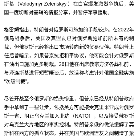
斯基（Volodymyr Zelenskyy ）在白宫爆发激烈争执后，美
国一度切断对基辅的情报分享，并暂停军事援助。
格雷姆指出，特朗普对俄罗斯可施加的手段较少。在2022年
俄乌战争后，美国及其盟友已对俄罗斯施加前所未有的制
裁，但俄罗斯已经将出口市场转向新的贸易伙伴。特朗普上
任后曾暗示，如果普京抗拒和平协议，他可能会针对俄罗斯
石油出口施加更多制裁。26日他在出席教宗方济各葬礼前，
与泽连斯基进行短暂晤谈后，放话称考虑针对俄国金融实施
“次级制裁”。
尽管开战至今俄罗斯的损失惨重，但普京已经从特朗普政府
手中拿到了一些让步，包括美方可能接受克里米亚成为俄罗
斯一省、阻止乌克兰加入北约（NATO），以及接受俄罗斯
对乌克兰大片地区的事实控制。特朗普亲俄的做法缓解了莫
斯科在西方的孤立状态，并在美国与欧洲盟友之间制造了紧