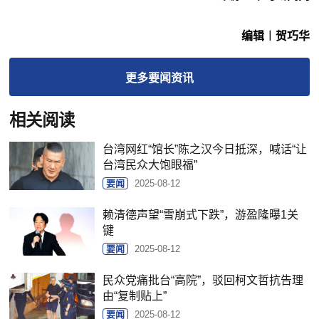
编辑︱贺巧华
更多
要闻
资讯
相关阅读
台湾网红“馆长”陈之汉今日抵深，喊话“让
台湾民众大饱眼福”
要闻
2025-08-12
赖清德声望“雪崩式下跌”，游盈隆曝1关
键
要闻
2025-08-12
民众党痛批台“高院”，驳回柯文哲抗告理
由“复制贴上”
要闻
2025-08-12