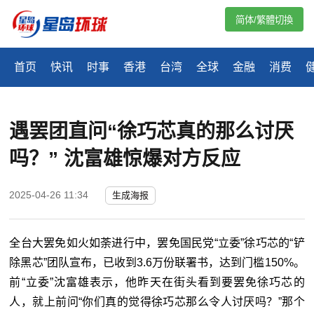
简体/繁體切換
首页
快讯
时事
香港
台湾
全球
金融
消费
遇罢团直问“徐巧芯真的那么讨厌
吗？” 沈富雄惊爆对方反应
2025-04-26 11:34
生成海报
全台大罢免如火如荼进行中，罢免国民党“立委”徐巧芯的“铲
除黑芯”团队宣布，已收到3.6万份联署书，达到门槛150%。
前“立委”沈富雄表示，他昨天在街头看到要罢免徐巧芯的
人，就上前问“你们真的觉得徐巧芯那么令人讨厌吗？”那个