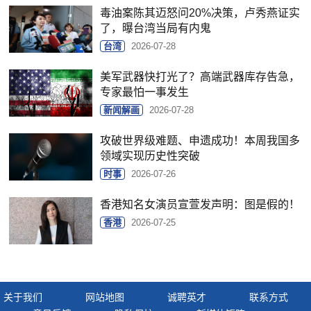
毒油案陈其迈怒问20%决策，卢秀燕证实
了，曝台湾当局有内鬼
台湾
2026-07-28
美军武器快打光了？高端武器库存告急，
专家最怕一事发生
新闻解画
2026-07-28
攻破世界级难题、申遗成功！本周我国多
领域实现历史性突破
时事
2026-07-26
香港知名女演员宣萱发声明：图是假的！
香港
2026-07-25
关于我们
网站地图
诚聘英才
联系方式