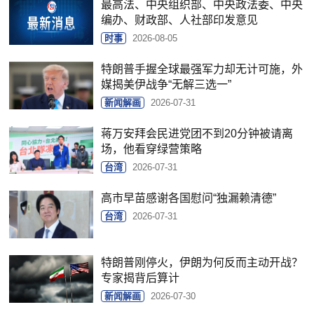
最高法、中央组织部、中央政法委、中央
编办、财政部、人社部印发意见
时事
2026-08-05
特朗普手握全球最强军力却无计可施，外
媒揭美伊战争“无解三选一”
新闻解画
2026-07-31
蒋万安拜会民进党团不到20分钟被请离
场，他看穿绿营策略
台湾
2026-07-31
高市早苗感谢各国慰问“独漏赖清德”
台湾
2026-07-31
特朗普刚停火，伊朗为何反而主动开战？
专家揭背后算计
新闻解画
2026-07-30