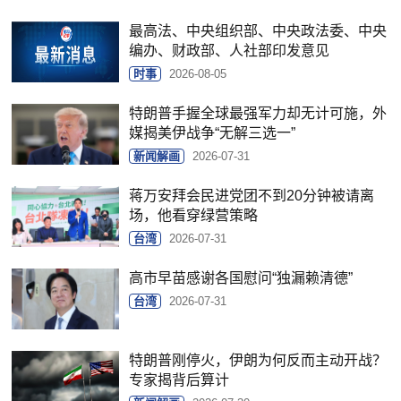
最高法、中央组织部、中央政法委、中央
编办、财政部、人社部印发意见
时事
2026-08-05
特朗普手握全球最强军力却无计可施，外
媒揭美伊战争“无解三选一”
新闻解画
2026-07-31
蒋万安拜会民进党团不到20分钟被请离
场，他看穿绿营策略
台湾
2026-07-31
高市早苗感谢各国慰问“独漏赖清德”
台湾
2026-07-31
特朗普刚停火，伊朗为何反而主动开战？
专家揭背后算计