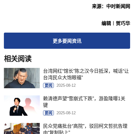
来源：中时新闻网
编辑︱贺巧华
更多
要闻
资讯
相关阅读
台湾网红“馆长”陈之汉今日抵深，喊话“让
台湾民众大饱眼福”
要闻
2025-08-12
赖清德声望“雪崩式下跌”，游盈隆曝1关
键
要闻
2025-08-12
民众党痛批台“高院”，驳回柯文哲抗告理
由“复制贴上”