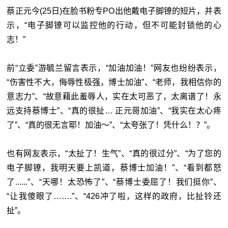
蔡正元今(25日)在脸书粉专PO出他戴电子脚镣的短片，并表
示，“电子脚镣可以监控他的行动，但不可能封锁他的心
志！”
前“立委”游毓兰留言表示，“加油加油！”网友也纷纷表示，
“伤害性不大，侮辱性极强，博士加油”、“老师，我相信你的
意志力”、“故意藉此羞辱人，实在太可恶了，太离谱了！永
远支持蔡博士”、“真的很扯… 正元哥加油”、“我实在太心疼
了”、“真的很无言耶！加油～”、“太夸张了！凭什么！？”。
也有网友表示，“太扯了！生气”、“真的很过分”、“为了您的
电子脚镣，我明天要上凯道，蔡博士加油！”、“看到都怒
了......”、“天哪！太恐怖了”、“蔡博士委屈了！我们挺你”、
“让我傻眼了…….”、“426冲了啦，这样的政府，比扯铃还
扯”。