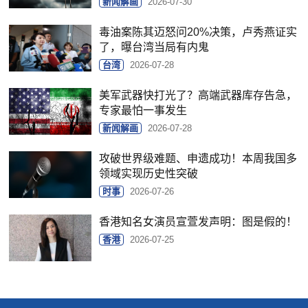
新闻解画
2026-07-30
毒油案陈其迈怒问20%决策，卢秀燕证实
了，曝台湾当局有内鬼
台湾
2026-07-28
美军武器快打光了？高端武器库存告急，
专家最怕一事发生
新闻解画
2026-07-28
攻破世界级难题、申遗成功！本周我国多
领域实现历史性突破
时事
2026-07-26
香港知名女演员宣萱发声明：图是假的！
香港
2026-07-25