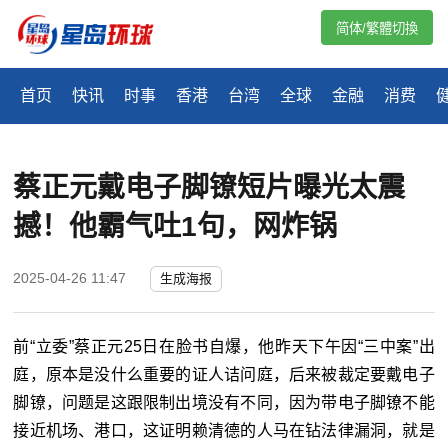
简体/繁體切換
首页
快讯
时事
香港
台湾
全球
金融
消费
蔡正元戴电子脚镣短片曝光太震
撼！他霸气吐1句，网炸锅
2025-04-26 11:47
生成海报
前“立委”蔡正元25日在脸书自爆，他昨天下午因“三中案”出
庭，原本是没什么重要的证人诘问庭，后来被裁定要戴电子
脚镣，问题是这跟限制出境没有不同，因为带电子脚镣不能
接近机场、港口，这证明赖清德的人马在钻法律漏洞，就是