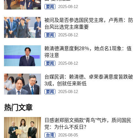
要闻
2025-08-12
被问及是否参选国民党主席，卢秀燕：防
台风比选党主席重要
要闻
2025-08-12
赖清德满意度剩28％，她点名1现象：值
得注意
要闻
2025-08-12
台媒民调：赖清德、卓荣泰满意度皆跌破
3成，创就任来新低
要闻
2025-08-12
热门文章
日感谢郑丽文捐款“青鸟”气炸，质问国民
党：为什么不反日？
台湾
2026-08-05