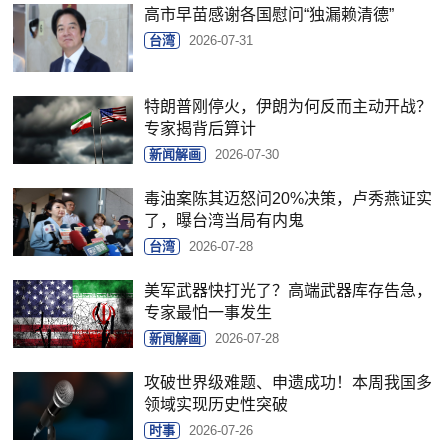
高市早苗感谢各国慰问“独漏赖清德”
台湾
2026-07-31
特朗普刚停火，伊朗为何反而主动开战？
专家揭背后算计
新闻解画
2026-07-30
毒油案陈其迈怒问20%决策，卢秀燕证实
了，曝台湾当局有内鬼
台湾
2026-07-28
美军武器快打光了？高端武器库存告急，
专家最怕一事发生
新闻解画
2026-07-28
攻破世界级难题、申遗成功！本周我国多
领域实现历史性突破
时事
2026-07-26