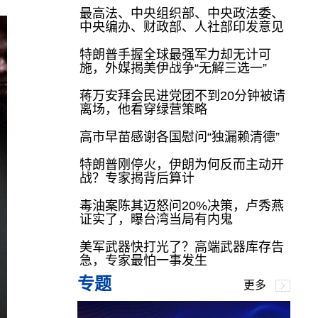
最高法、中央组织部、中央政法委、
中央编办、财政部、人社部印发意见
特朗普手握全球最强军力却无计可
施，外媒揭美伊战争“无解三选一”
蒋万安拜会民进党团不到20分钟被请
离场，他看穿绿营策略
高市早苗感谢各国慰问“独漏赖清德”
特朗普刚停火，伊朗为何反而主动开
战？专家揭背后算计
毒油案陈其迈怒问20%决策，卢秀燕
证实了，曝台湾当局有内鬼
美军武器快打光了？高端武器库存告
急，专家最怕一事发生
专题
更多