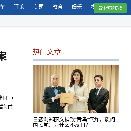
车
评论
专题
教育
娱乐
视频
简体/繁體切換
热门文章
案
来自15
看待前
日感谢郑丽文捐款“青鸟”气炸，质问
国民党：为什么不反日？