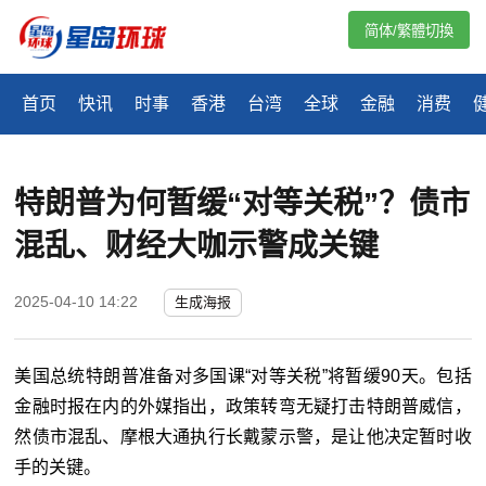
简体/繁體切換
首页
快讯
时事
香港
台湾
全球
金融
消费
特朗普为何暂缓“对等关税”？债市
混乱、财经大咖示警成关键
2025-04-10 14:22
生成海报
美国总统
特朗普
准备对多国课“对等关税”将暂缓90天。包括
金融时报在内的外媒指出，政策转弯无疑打击
特朗普
威信，
然债市混乱、摩根大通执行长戴蒙示警，是让他决定暂时收
手的关键。