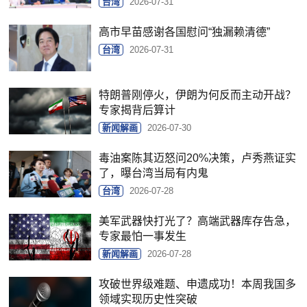
台湾
2026-07-31
高市早苗感谢各国慰问“独漏赖清德”
台湾
2026-07-31
特朗普刚停火，伊朗为何反而主动开战？
专家揭背后算计
新闻解画
2026-07-30
毒油案陈其迈怒问20%决策，卢秀燕证实
了，曝台湾当局有内鬼
台湾
2026-07-28
美军武器快打光了？高端武器库存告急，
专家最怕一事发生
新闻解画
2026-07-28
攻破世界级难题、申遗成功！本周我国多
领域实现历史性突破