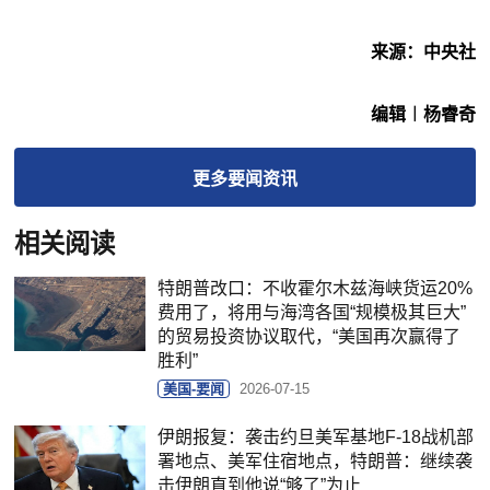
来源：中央社
编辑︱杨睿奇
更多
要闻
资讯
相关阅读
特朗普改口：不收霍尔木兹海峡货运20%
费用了，将用与海湾各国“规模极其巨大”
的贸易投资协议取代，“美国再次赢得了
胜利”
美国-要闻
2026-07-15
伊朗报复：袭击约旦美军基地F-18战机部
署地点、美军住宿地点，特朗普：继续袭
击伊朗直到他说“够了”为止