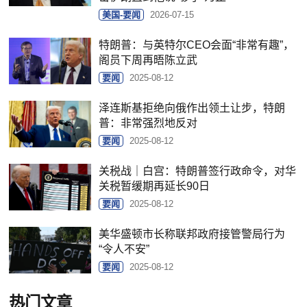
美国-要闻
2026-07-15
特朗普：与英特尔CEO会面“非常有趣”，
阁员下周再晤陈立武
要闻
2025-08-12
泽连斯基拒绝向俄作出领土让步，特朗
普：非常强烈地反对
要闻
2025-08-12
关税战｜白宫：特朗普签行政命令，对华
关税暂缓期再延长90日
要闻
2025-08-12
美华盛顿市长称联邦政府接管警局行为
“令人不安”
要闻
2025-08-12
热门文章