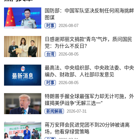
国防部：中国军队坚决反制任何闹海挑衅
图谋
时事
2026-08-07
日感谢郑丽文捐款“青鸟”气炸，质问国民
党：为什么不反日？
台湾
2026-08-05
最高法、中央组织部、中央政法委、中央
编办、财政部、人社部印发意见
时事
2026-08-05
特朗普手握全球最强军力却无计可施，外
媒揭美伊战争“无解三选一”
新闻解画
2026-07-31
蒋万安拜会民进党团不到20分钟被请离
场，他看穿绿营策略