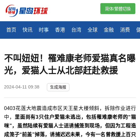
简体/繁體切換
首页
快讯
时事
香港
台湾
全球
金融
消费
不叫妞妞！罹难康老师爱猫真名曝
光，爱猫人士从北部赶赴救援
2024-04-11 09:38
生成海报
0403花莲大地震造成市区天王星大楼倾斜，拆除作业进行
中，
里面尚有3只住户爱猫未逃出，包括罹难康老师的“猫
咪”，虽然陆续有爱猫人士送诱捕笼到现场，但因为工程造
成笼子“前盖”掉落，诱捕迟迟未果，今有一名曾救援上百只