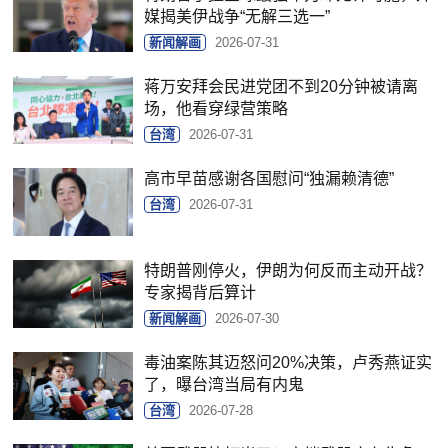
媒揭美伊战争“无解三选一”
新闻解画
2026-07-31
蒋万安拜会民进党团不到20分钟被请离
场，他看穿绿营策略
台湾
2026-07-31
高市早苗感谢各国慰问“独漏赖清德”
台湾
2026-07-31
特朗普刚停火，伊朗为何反而主动开战？
专家揭背后算计
新闻解画
2026-07-30
毒油案陈其迈怒问20%决策，卢秀燕证实
了，曝台湾当局有内鬼
台湾
2026-07-28