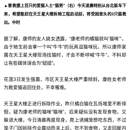
▲曾救援上百只的爱猫人士“猫男”（右）今天凌晨特别从台北驱车下
来，希望能赶在天王星大楼拆除工程启动前，将受困里头的3只猫救
出。中时
据了解，康师的友人姚女透露，“康老师的橘猫就叫‘猫咪’”，
由于她生前会拿一个叫“牛牛”的玩具逗猫咪玩，所以康师家
属在天王星大楼现场找猫时，才会不断呼喊“牛牛”，不料却
让有些媒体误会为“妞妞”。
花莲3日发生强震，市区天王星大楼严重倾斜，康姓女老师
为救爱猫返回住处，不幸罹难。
天王星大楼正进行拆除作业，昨只橘白猫在瓦烁堆里不断徘
徊，疑为康老师的猫咪“猫咪”，后来疑似没有发现食物，又
躲进大楼，今日清晨再度现身，爬上诱捕笼想吃东西，不过
笼子门因拆除作业震动而关上后，吃不到食物，又走回屋内