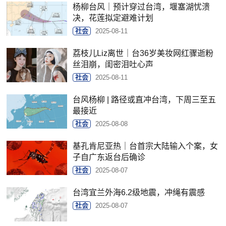
杨柳台风｜预计穿过台湾，堰塞湖忧溃
决，花莲拟定避难计划
社会
2025-08-11
荔枝儿Liz离世｜台36岁美妆网红骤逝粉
丝泪崩，闺密泪吐心声
社会
2025-08-11
台风杨柳 | 路径或直冲台湾，下周三至五
最接近
社会
2025-08-08
基孔肯尼亚热｜台首宗大陆输入个案，女
子自广东返台后确诊
社会
2025-08-07
台湾宜兰外海6.2级地震，冲绳有震感
社会
2025-08-07