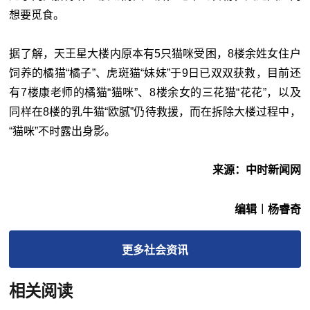
想要觅食。
据了解，天王星大楼内原本有5只猫咪受困，8楼余姓女住户
饲养的橘猫“橘子”、虎斑猫“妹妹”于9日已双双获救，目前还
有7楼康老师的橘猫“猫咪”、8楼余女的三花猫“花花”，以及
同样在8楼的乳牛猫“欧腻”仍待救援，而在拆除大楼过程中，
“猫咪”不时露出身影。
来源：中时新闻网
编辑︱杨睿奇
更多
社会
资讯
相关阅读