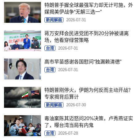
特朗普手握全球最强军力却无计可施，外
媒揭美伊战争“无解三选一”
新闻解画
2026-07-31
蒋万安拜会民进党团不到20分钟被请离
场，他看穿绿营策略
台湾
2026-07-31
高市早苗感谢各国慰问“独漏赖清德”
台湾
2026-07-31
特朗普刚停火，伊朗为何反而主动开战？
专家揭背后算计
新闻解画
2026-07-30
毒油案陈其迈怒问20%决策，卢秀燕证实
了，曝台湾当局有内鬼
台湾
2026-07-28