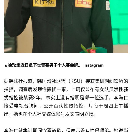
▲徐玟圭近日拿下世青赛男子个人赛金牌。 Instagram
据韩联社报道，韩国滑冰联盟（KSU）接获集训期间饮酒的
指控，调查后发现性骚扰一事，上周仅公布有女队员涉性骚
扰指控被禁赛3年，事实上没有指明是哪一位选手。李海仁
接受电视台访问，公开否认性侵指控，片段于周四上午播
出。她也在个人社交媒体帐号发文表明立场。
李海仁就集训期间饮酒道歉，但表示没有性侵师弟。她说当