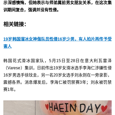
示深感懊悔，但她表示与师弟属前男女朋友关系，在这次集
训期间复合，强调并没有性侵。
相关链接：
19岁韩国溜冰女神偕队员性侵16岁少男，有人拍片再传予受
害人
韩国花式滑冰国家队，5月15日至28日在意大利瓦雷泽
（Varese）集训，日前传出19岁女滑冰选手李海仁涉嫌性侵
16岁男选手徐玟圭，另一名20岁女选手刘永则在一旁录影，
震撼各界。消息爆发后，李海仁被罚禁赛3年；刘永被罚禁
赛1年。