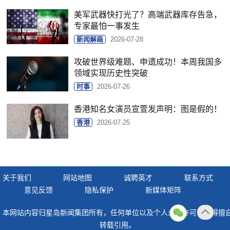
美军武器快打光了？高端武器库存告急，
专家最怕一事发生
新闻解画
2026-07-28
攻破世界级难题、申遗成功！本周我国多
领域实现历史性突破
时事
2026-07-26
香港知名女演员宣萱发声明：图是假的！
香港
2026-07-25
关于我们
网站地图
诚聘英才
联系方式
意见反馈
隐私保护
新媒体矩阵
本网站内容归星岛新闻集团所有，任何单位以及个人未经许可，不得擅
返回
转载引用。