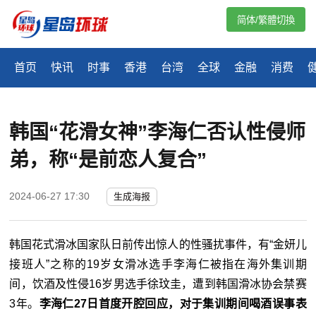
简体/繁體切換
首页
快讯
时事
香港
台湾
全球
金融
消费
韩国“花滑女神”李海仁否认性侵师
弟，称“是前恋人复合”
2024-06-27 17:30
生成海报
韩国花式滑冰国家队日前传出惊人的性骚扰事件，有“金妍儿
接班人”之称的19岁女滑冰选手李海仁被指在海外集训期
间，饮酒及性侵16岁男选手徐玟圭，遭到韩国滑冰协会禁赛
3年。
李海仁27日首度开腔回应，对于集训期间喝酒误事表