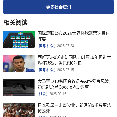
更多
社会
资讯
相关阅读
国际足联公布2026世界杯球迷票选最佳
阵容
国际-社会
2026-07-23
西班牙2-0送走法国队，时隔16年再进世
界杯决赛，姆巴佩0射正
国际-社会
2026-07-15
大马至少10名国会议员卷AI性爱片风波，
通讯部急寻Google协助调查
社会
2025-09-15
日本酷暑冲击畜牧业，新泻逾5千只蛋鸡
被热死