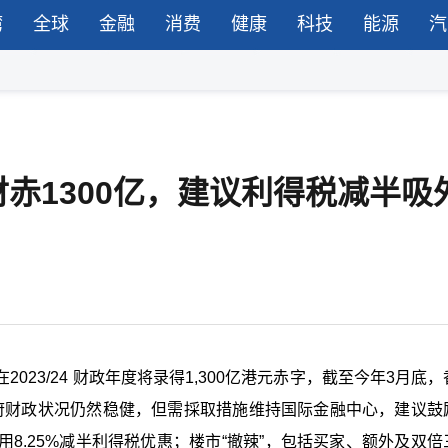
湾
全球
金融
消费
健康
科技
能源
汽
赤1300亿，建议利得税减半吸
23/24 财政年度将录得1,300亿港元赤字，截至今年3月底
府财政状况仍然稳健，但需採取措施维持国际金融中心，建议鼓
8.25%减半利得税优惠；楼市“撤辣”，包括买家、额外及双倍