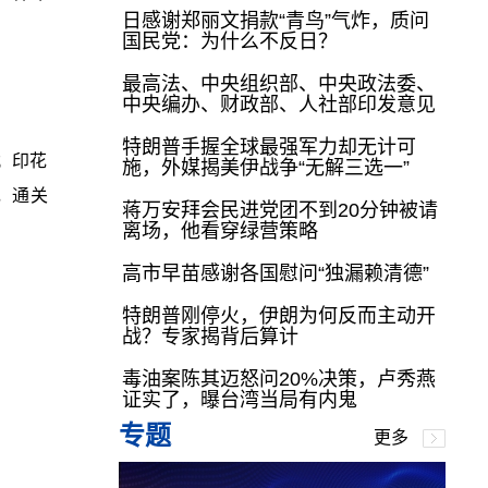
日感谢郑丽文捐款“青鸟”气炸，质问
国民党：为什么不反日？
最高法、中央组织部、中央政法委、
中央编办、财政部、人社部印发意见
特朗普手握全球最强军力却无计可
；印花
施，外媒揭美伊战争“无解三选一”
，通关
蒋万安拜会民进党团不到20分钟被请
离场，他看穿绿营策略
高市早苗感谢各国慰问“独漏赖清德”
特朗普刚停火，伊朗为何反而主动开
战？专家揭背后算计
毒油案陈其迈怒问20%决策，卢秀燕
证实了，曝台湾当局有内鬼
专题
更多