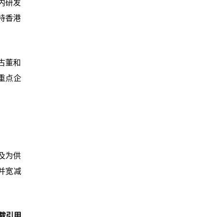
内研发
持香港
古董和
重点企
及为供
并宽减
载引用