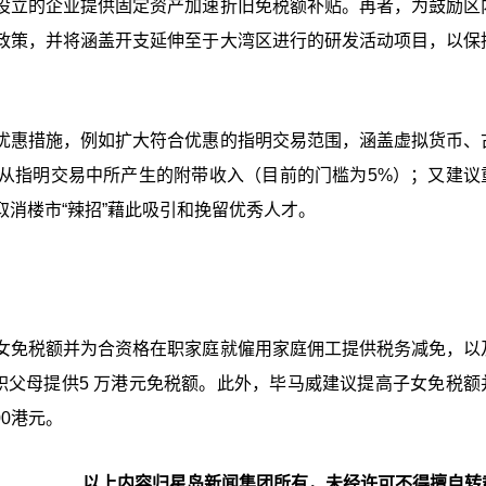
设立的企业提供固定资产加速折旧免税额补贴。再者，为鼓励区
政策，并将涵盖开支延伸至于大湾区进行的研发活动项目，以保
优惠措施，例如扩大符合优惠的指明交易范围，涵盖虚拟货币、
从指明交易中所产生的附带收入（目前的门槛为5%）；又建议
消楼市“辣招”藉此吸引和挽留优秀人才。
女免税额并为合资格在职家庭就僱用家庭佣工提供税务减免，以
在职父母提供5 万港元免税额。此外，毕马威建议提高子女免税额
00港元。
以上内容归星岛新闻集团所有，未经许可不得擅自转