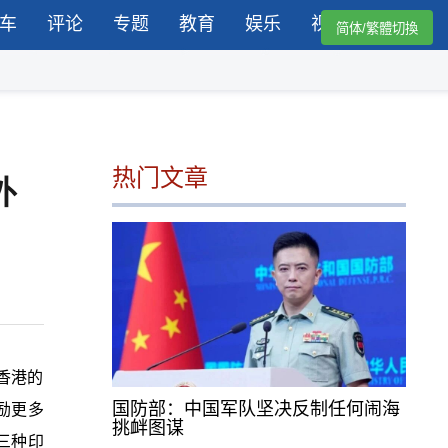
车
评论
专题
教育
娱乐
视频
简体/繁體切換
热门文章
外
，香港的
国防部：中国军队坚决反制任何闹海
励更多
挑衅图谋
三种印