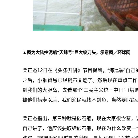
▲图为大陆挖泥船“天鲸号”巨大绞刀头。示意图／环球网
栗正杰12日在《头条开讲》节目提到，“海巡署”自
之后，小额贸易已经销声匿迹了。然后现在重点工作
到我们的大胆岛，去看那个‘三民主义统一中国’（
被他们捞走以后，我们渔民就找不到鱼，当然要取缔
栗正杰指出，第三种就是砂石船，现在大家很含蓄，说
自己讲了，他应该要取缔砂石船，现在为什么改变一