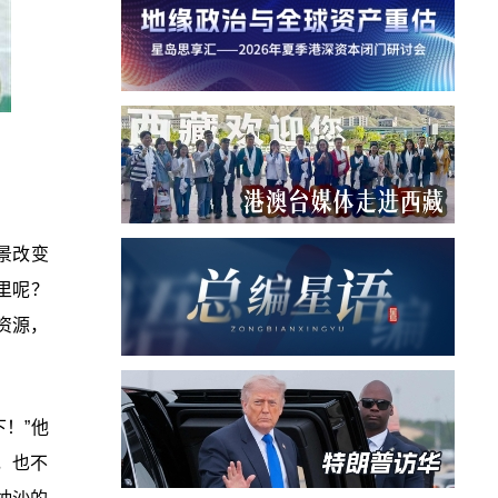
景改变
里呢？
资源，
！”他
，也不