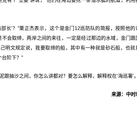
党有个“立委”讲说，“
他们在海边要挖一条潜水艇的航道，利用
防部长’？”栗正杰表示，这个是金门12巡防队的简报，按照他的
然是不会取缔，两岸之间的来往，一定是经过那边的水域，金门跟
自己明文规定说，我要取缔的船，其中有一种就是砂石船，也就
个台阶下？”
泥跟抽沙之间，你怎么讲都对？要怎么解释，解释权在‘
海巡署’。
来源：中时