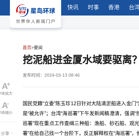
快讯
时事
香港
台
首页
>
要闻
挖泥船进金厦水域要驱离
发布时间：2024-03-13 08:46
国民党籍“立委”陈玉珍12日针对大陆清淤船进入金门“
是“被允许”；台湾“海巡署”下午发新闻稿澄清，强调
巡署”现在重点工作查缉三种船：渔船、砂石船、观
署”在给自己找一个台阶下，反正解释权在“海巡署”，