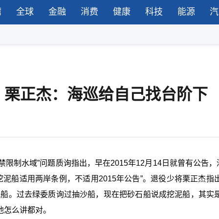
湾
全球
金融
消费
健康
科技
能源
汽
？栗正杰：海巡给自己找台阶下
禁限制水域”问题质询指出，早在2015年12月14日就曾有公告
“挖泥船适用两岸条例，不适用2015年公告”。退役少将栗正杰指
光船。过去绿委质询过抽沙船，现在把砂石船说成挖泥船，其实是
他怎么讲都对。