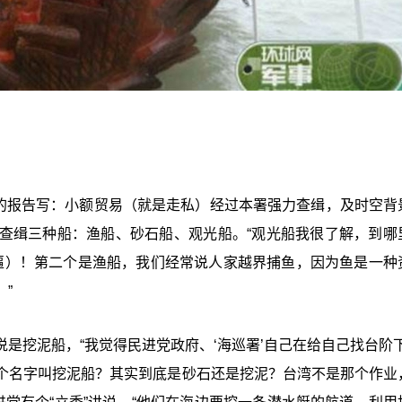
己的报告写：小额贸易（就是走私）经过本署强力查缉，及时空背
查缉三种船：渔船、砂石船、观光船。“观光船我很了解，到哪
牌匾）！第二个是渔船，我们经常说人家越界捕鱼，因为鱼是一种
。
”
是挖泥船，“我觉得民进党政府、‘
海巡署’自己在给自己找台阶下
个名字叫挖泥船？其实到底是砂石还是挖泥？台湾不是那个作业