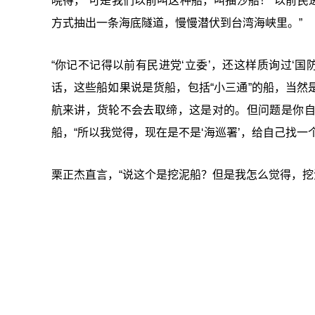
晓得，“可是我们以前叫这种船，叫抽沙船！”以前民进
方式抽出一条海底隧道，慢慢潜伏到台湾海峡里。
”
“你记不记得以前有民进党‘
立委’，还这样质询过‘国
话，这些船如果说是货船，包括“小三通”的船，当
航来讲，货轮不会去取缔，这是对的。但问题是你
船，“所以我觉得，现在是不是‘海巡署’，给自己找一
栗正杰直言，“说这个是挖泥船？但是我怎么觉得，挖