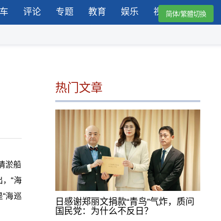
车
评论
专题
教育
娱乐
视频
简体/繁體切換
热门文章
，清淤船
出，“海
“海巡
日感谢郑丽文捐款“青鸟”气炸，质问
国民党：为什么不反日？