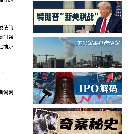
抽沙的
说法的
厦门通
是抽沙
”
新闻网