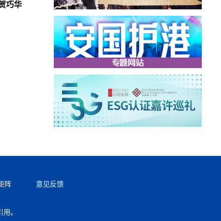
贺巧华
矩阵
意见反馈
引用。
返回顶部