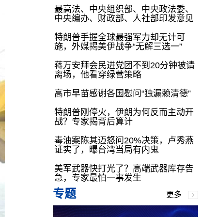
最高法、中央组织部、中央政法委、
中央编办、财政部、人社部印发意见
特朗普手握全球最强军力却无计可
施，外媒揭美伊战争“无解三选一”
蒋万安拜会民进党团不到20分钟被请
离场，他看穿绿营策略
高市早苗感谢各国慰问“独漏赖清德”
特朗普刚停火，伊朗为何反而主动开
战？专家揭背后算计
毒油案陈其迈怒问20%决策，卢秀燕
证实了，曝台湾当局有内鬼
美军武器快打光了？高端武器库存告
急，专家最怕一事发生
专题
更多