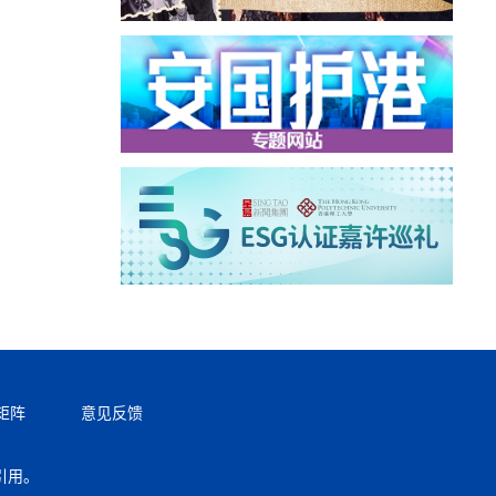
矩阵
意见反馈
引用。
返回顶部