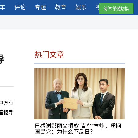
车
评论
专题
教育
娱乐
视频
简体/繁體切換
热门文章
导
中方有
面报导
日感谢郑丽文捐款“青鸟”气炸，质问
国民党：为什么不反日？