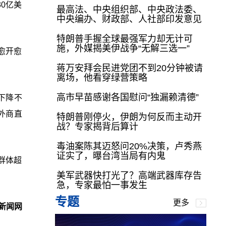
0亿美
最高法、中央组织部、中央政法委、
中央编办、财政部、人社部印发意见
特朗普手握全球最强军力却无计可
施，外媒揭美伊战争“无解三选一”
愈开愈
蒋万安拜会民进党团不到20分钟被请
离场，他看穿绿营策略
高市早苗感谢各国慰问“独漏赖清德”
下降不
外商直
特朗普刚停火，伊朗为何反而主动开
战？专家揭背后算计
毒油案陈其迈怒问20%决策，卢秀燕
证实了，曝台湾当局有内鬼
群体超
美军武器快打光了？高端武器库存告
急，专家最怕一事发生
专题
更多
新闻网