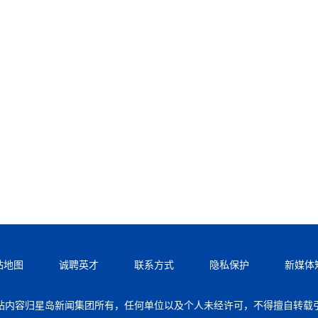
站地图
诚聘英才
联系方式
隐私保护
新媒体
站内容归星岛新闻集团所有，任何单位以及个人未经许可，不得擅自转载