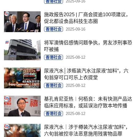
香港社会
2025-09-16
施政报告2025 | 厂商会提逾100项建议，
促北都设食品科技生态圈
香港社会
2025-09-16
将军澳情侣感情问题争执，男友涉刑事恐
吓被捕
香港社会
2025-08-12
尿液汽水│涉瓶装汽水注尿液“加料”，六
旬翁穿可口可乐上衣提堂
香港社会
2025-08-12
基孔肯尼亚热︱何栢良：未有快测产品达
临床应用标准，或延误治疗致本地传播
香港社会
2025-08-12
尿液汽水｜涉于樽装汽水注尿液“加料”，
六旬翁被控非法恶意施用残害物品罪