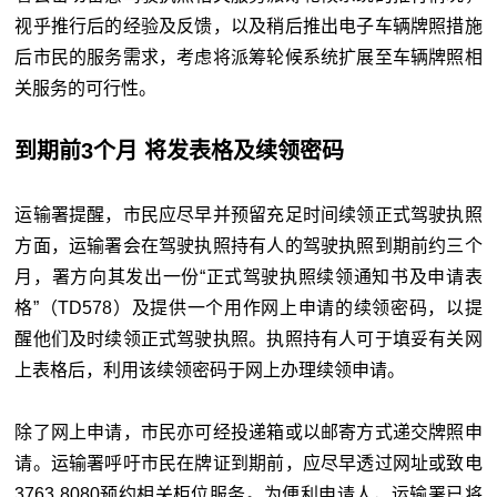
视乎推行后的经验及反馈，以及稍后推出电子车辆牌照措施
后市民的服务需求，考虑将派筹轮候系统扩展至车辆牌照相
关服务的可行性。
到期前3个月 将发表格及续领密码
运输署提醒，市民应尽早并预留充足时间续领正式驾驶执照
方面，运输署会在驾驶执照持有人的驾驶执照到期前约三个
月，署方向其发出一份“正式驾驶执照续领通知书及申请表
格”（TD578）及提供一个用作网上申请的续领密码，以提
醒他们及时续领正式驾驶执照。执照持有人可于填妥有关网
上表格后，利用该续领密码于网上办理续领申请。
除了网上申请，市民亦可经投递箱或以邮寄方式递交牌照申
请。运输署呼吁市民在牌证到期前，应尽早透过网址或致电
3763 8080预约相关柜位服务。为便利申请人，运输署已将