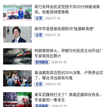
蒋万安拜会民进党团不到20分钟被请离
场，他看穿绿营策略
台湾
2026-07-31
高市早苗感谢各国慰问“独漏赖清德”
台湾
2026-07-31
特朗普刚停火，伊朗为何反而主动开战？
专家揭背后算计
新闻解画
2026-07-30
毒油案陈其迈怒问20%决策，卢秀燕证实
了，曝台湾当局有内鬼
台湾
2026-07-28
美军武器快打光了？高端武器库存告急，
专家最怕一事发生
新闻解画
2026-07-28