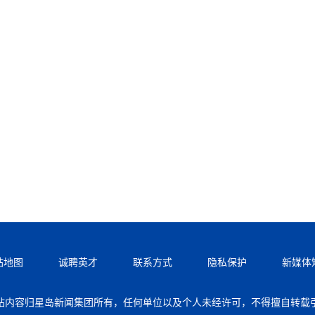
站地图
诚聘英才
联系方式
隐私保护
新媒体
站内容归星岛新闻集团所有，任何单位以及个人未经许可，不得擅自转载