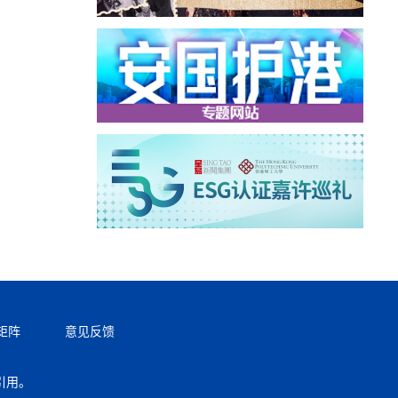
矩阵
意见反馈
引用。
返回顶部