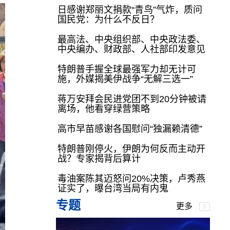
日感谢郑丽文捐款“青鸟”气炸，质问
国民党：为什么不反日？
最高法、中央组织部、中央政法委、
中央编办、财政部、人社部印发意见
特朗普手握全球最强军力却无计可
施，外媒揭美伊战争“无解三选一”
蒋万安拜会民进党团不到20分钟被请
离场，他看穿绿营策略
高市早苗感谢各国慰问“独漏赖清德”
特朗普刚停火，伊朗为何反而主动开
战？专家揭背后算计
毒油案陈其迈怒问20%决策，卢秀燕
证实了，曝台湾当局有内鬼
专题
更多