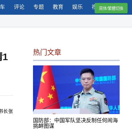
车
评论
专题
教育
娱乐
视频
简体/繁體切換
热门文章
1
书长张
国防部：中国军队坚决反制任何闹海
挑衅图谋