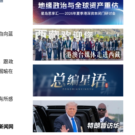
自向蓝
，跟政
国瑜在
有所感
新闻网