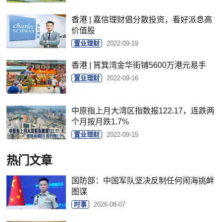
香港 | 嘉信理财倡分散投资，看好派息高
价值股
置业理财
2022-09-19
香港 | 筲箕湾金华街铺5600万港元易手
置业理财
2022-09-16
中原指上月大湾区指数报122.17，连跌两
个月按月跌1.7%
置业理财
2022-09-15
热门文章
国防部：中国军队坚决反制任何闹海挑衅
图谋
时事
2026-08-07