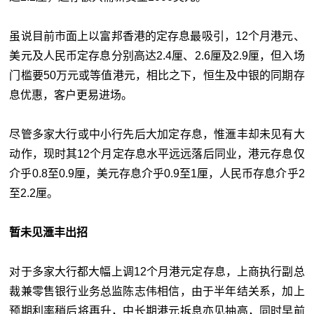
虽说目前市面上以富邦香港的定存息最吸引，12个月港元、
美元及人民币定存息分别高达2.4厘、2.6厘及2.9厘，但入场
门槛要50万元或等值港元，相比之下，恒生及中银的同期存
息优惠，客户更易进场。
尽管多家大行或中小行先后大加定存息，惟滙丰却未见有大
动作，现时其12个月定存息水平远远落后同业，港元存息仅
介乎0.8至0.9厘，美元存息介乎0.9至1厘，人民币存息介乎2
至2.2厘。
暂未见滙丰出招
对于多家大行都大幅上调12个月港元定存息，上商执行副总
裁兼零售银行业务总监陈志伟相信，由于半年结关系，加上
预期利率稍后将再升，中长期港元拆息亦见抽高，同时早前