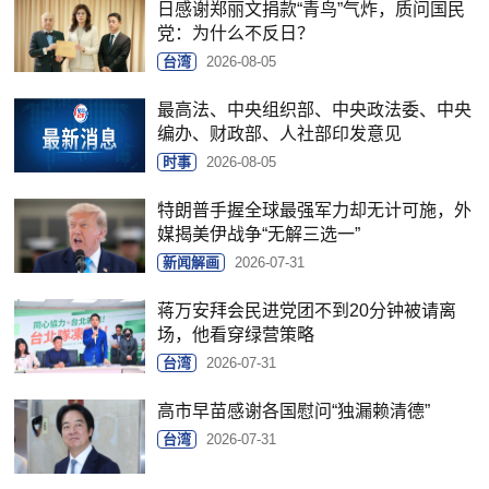
日感谢郑丽文捐款“青鸟”气炸，质问国民
党：为什么不反日？
台湾
2026-08-05
最高法、中央组织部、中央政法委、中央
编办、财政部、人社部印发意见
时事
2026-08-05
特朗普手握全球最强军力却无计可施，外
媒揭美伊战争“无解三选一”
新闻解画
2026-07-31
蒋万安拜会民进党团不到20分钟被请离
场，他看穿绿营策略
台湾
2026-07-31
高市早苗感谢各国慰问“独漏赖清德”
台湾
2026-07-31