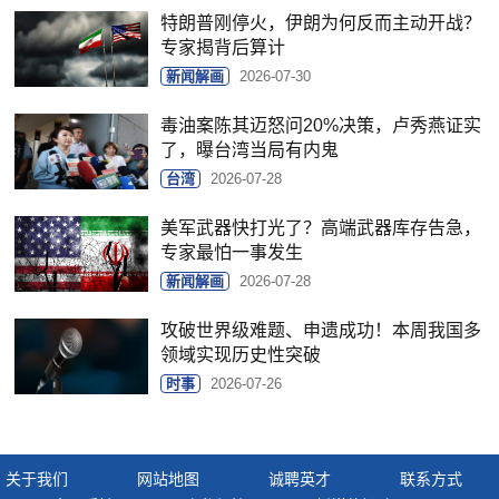
特朗普刚停火，伊朗为何反而主动开战？
专家揭背后算计
新闻解画
2026-07-30
毒油案陈其迈怒问20%决策，卢秀燕证实
了，曝台湾当局有内鬼
台湾
2026-07-28
美军武器快打光了？高端武器库存告急，
专家最怕一事发生
新闻解画
2026-07-28
攻破世界级难题、申遗成功！本周我国多
领域实现历史性突破
时事
2026-07-26
关于我们
网站地图
诚聘英才
联系方式