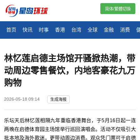
简体/繁體切換
首页
快讯
时事
香港
台湾
全球
金融
消费
林忆莲启德主场馆开骚掀热潮，带
动周边零售餐饮，内地客豪花九万
购物
2026-05-18 09:14
生成海报
乐坛天后林忆莲相隔九年重临香港舞台，于5月16日起一连
两晚在启德体育园主场馆举行巡回演唱会。活动不仅吸引大
批本地及海外歌迷，更带动周边消费。观众凭门票可于启德