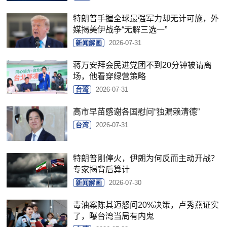
特朗普手握全球最强军力却无计可施，外
媒揭美伊战争“无解三选一”
新闻解画
2026-07-31
蒋万安拜会民进党团不到20分钟被请离
场，他看穿绿营策略
台湾
2026-07-31
高市早苗感谢各国慰问“独漏赖清德”
台湾
2026-07-31
特朗普刚停火，伊朗为何反而主动开战？
专家揭背后算计
新闻解画
2026-07-30
毒油案陈其迈怒问20%决策，卢秀燕证实
了，曝台湾当局有内鬼