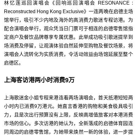
林忆莲巡回演唱会《回响巡回演唱会 RESONANCE :
Reconstructed Hong Kong Exclusive》一连两晚在启德主场
馆举行，吸引不少内地及海外的高消费力歌迷专程访港。为
配合演唱会举行，观众凭当日门票可于相连的启德零售馆指
定商户及餐饮品牌尊享专属优惠。此举成功吸引歌迷提早到
场消费及停留，让观演体验自然延伸至购物及餐饮场景，将
演唱会人流转化为实质消费，令活动效益由场馆延展至整个
启德区。
上海客访港两小时消费9万
上海歌迷金小姐专程来港连看两场演唱会，首天抵港短短两
小时内已消费9万港元。她直言香港的购物和美食极具吸引
力，且是次出行预算没有上限，反映高增值旅客对本港消费
市场的信心。多次访港的她认为，全新落成的启德体育园连
同周边的启德零售馆，为她带来焕然一新的体验，进一步提