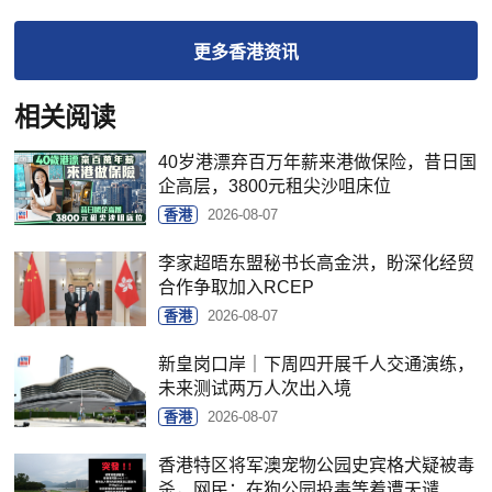
更多
香港
资讯
相关阅读
40岁港漂弃百万年薪来港做保险，昔日国
企高层，3800元租尖沙咀床位
香港
2026-08-07
李家超晤东盟秘书长高金洪，盼深化经贸
合作争取加入RCEP
香港
2026-08-07
新皇岗口岸｜下周四开展千人交通演练，
未来测试两万人次出入境
香港
2026-08-07
香港特区将军澳宠物公园史宾格犬疑被毒
杀，网民：在狗公园投毒等着遭天谴