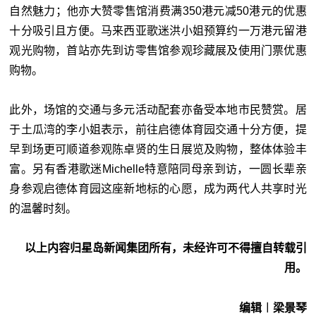
自然魅力；他亦大赞零售馆消费满350港元减50港元的优惠
十分吸引且方便。马来西亚歌迷洪小姐预算约一万港元留港
观光购物，首站亦先到访零售馆参观珍藏展及使用门票优惠
购物。
此外，场馆的交通与多元活动配套亦备受本地市民赞赏。居
于土瓜湾的李小姐表示，前往启德体育园交通十分方便，提
早到场更可顺道参观陈卓贤的生日展览及购物，整体体验丰
富。另有香港歌迷Michelle特意陪同母亲到访，一圆长辈亲
身参观启德体育园这座新地标的心愿，成为两代人共享时光
的温馨时刻。
以上内容归星岛新闻集团所有，未经许可不得擅自转载引
用。
编辑︱梁景琴