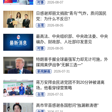
时事
2026-08-07
日感谢郑丽文捐款“青鸟”气炸，质问国民
党：为什么不反日？
台湾
2026-08-05
最高法、中央组织部、中央政法委、中央
编办、财政部、人社部印发意见
时事
2026-08-05
特朗普手握全球最强军力却无计可施，外
媒揭美伊战争“无解三选一”
新闻解画
2026-07-31
蒋万安拜会民进党团不到20分钟被请离
场，他看穿绿营策略
台湾
2026-07-31
高市早苗感谢各国慰问“独漏赖清德”
台湾
2026-07-31