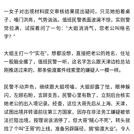
一女子对出境材料提交审核结果提出疑问，只见她拍着桌
子，嗓门洪亮，气势汹汹。值班民警表面波澜不惊，实则警
觉拉满，试探着问了一句：“大姐消消气，您老公叫啥名
字？”
大姐主打一个“实在”，想都没想，直接把老公的姓名、住址
一股脑全撂了，值班民警一听，这名字怎么跟天津边检总站
刚推送过来的，那条偷渡案件线索里的嫌疑人一模一样。
民警不动声色，继续跟大姐唠嗑，大姐却露了怯，眼神躲
闪，左顾右盼，言辞支吾。民警心里有数了，立刻后台核实
她老公的出入境记录。经查，这位大哥先后从上海、天津，
试图出境并转道前往第三方国家，因存在非法务工嫌疑被依
法拦阻出境。按理说该消停了，但大哥“贼心不死”，转头就
找了个叫“王哥”的上线，准备另辟蹊径，搞“偷渡大业”。令人