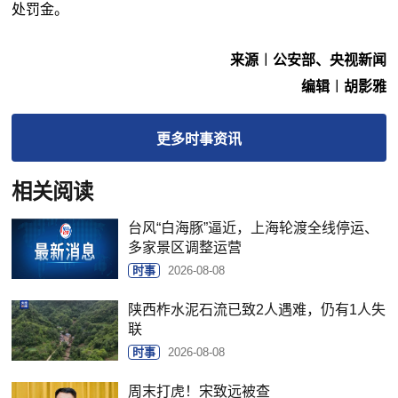
处罚金。
来源︱公安部、央视新闻
编辑︱胡影雅
更多
时事
资讯
相关阅读
台风“白海豚”逼近，上海轮渡全线停运、
多家景区调整运营
时事
2026-08-08
陕西柞水泥石流已致2人遇难，仍有1人失
联
时事
2026-08-08
周末打虎！宋致远被查