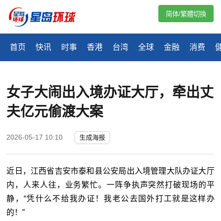
简体/繁體切換
首页
快讯
时事
香港
台湾
全球
金融
消费
女子大闹出入境办证大厅，牵出丈
夫亿元偷渡大案
2026-05-17 10:10
生成海报
近日，江西省吉安市泰和县公安局出入境管理大队办证大厅
内，人来人往，业务繁忙。一阵争执声突然打破现场的平
静，“凭什么不给我办证！我老公去国外打工就是这样办
的！”