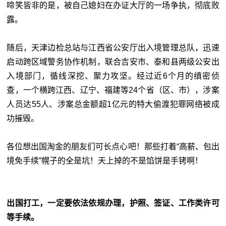
啼笑皆非的是，被自己媳妇在办证大厅的一场争执，彻底败
露。
随后，天津边检总站与江西省公安厅出入境管理总队，迅速
启动跨区域警务协作机制，联合吉安市、泰和县两级公安出
入境部门，循线深挖、聚力攻坚。经过近6个月的缜密侦
查，一个横跨江西、辽宁、福建等24个省（区、市），涉案
人员达55人、涉案总金额超1亿元的特大偷渡犯罪网络被成
功摧毁。
各位想出国淘金的朋友们可长点心吧！那些打着“高薪、包出
境免手续”幌子的全是坑！天上掉的不是馅饼是手铐啊！
出国打工，一定要
依法依规办理，护照、签证、工作类许可
等手续。