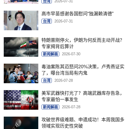
台湾
2026-07-31
高市早苗感谢各国慰问“独漏赖清德”
台湾
2026-07-31
特朗普刚停火，伊朗为何反而主动开战？
专家揭背后算计
新闻解画
2026-07-30
毒油案陈其迈怒问20%决策，卢秀燕证实
了，曝台湾当局有内鬼
台湾
2026-07-28
美军武器快打光了？高端武器库存告急，
专家最怕一事发生
新闻解画
2026-07-28
攻破世界级难题、申遗成功！本周我国多
领域实现历史性突破