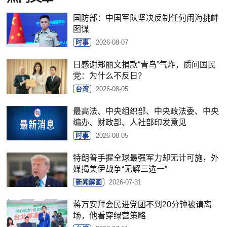
国防部：中国军队坚决反制任何闹海挑衅
图谋
时事
2026-08-07
日感谢郑丽文捐款“青鸟”气炸，质问国民
党：为什么不反日？
台湾
2026-08-05
最高法、中央组织部、中央政法委、中央
编办、财政部、人社部印发意见
时事
2026-08-05
特朗普手握全球最强军力却无计可施，外
媒揭美伊战争“无解三选一”
新闻解画
2026-07-31
蒋万安拜会民进党团不到20分钟被请离
场，他看穿绿营策略