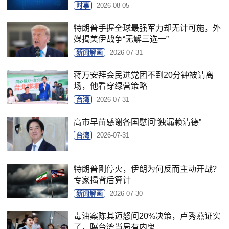
时事
2026-08-05
特朗普手握全球最强军力却无计可施，外
媒揭美伊战争“无解三选一”
新闻解画
2026-07-31
蒋万安拜会民进党团不到20分钟被请离
场，他看穿绿营策略
台湾
2026-07-31
高市早苗感谢各国慰问“独漏赖清德”
台湾
2026-07-31
特朗普刚停火，伊朗为何反而主动开战？
专家揭背后算计
新闻解画
2026-07-30
毒油案陈其迈怒问20%决策，卢秀燕证实
了，曝台湾当局有内鬼