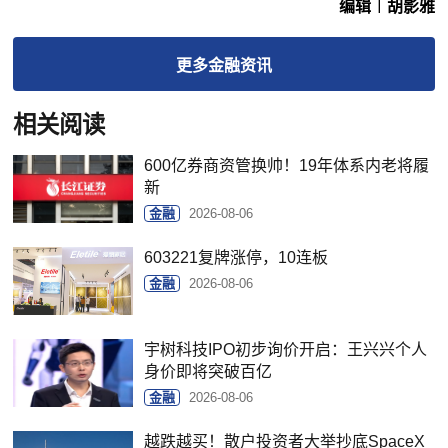
编辑︱胡影雅
更多
金融
资讯
相关阅读
600亿券商资管换帅！19年体系内老将履
新
金融
2026-08-06
603221复牌涨停，10连板
金融
2026-08-06
宇树科技IPO初步询价开启：王兴兴个人
身价即将突破百亿
金融
2026-08-06
越跌越买！散户投资者大举抄底SpaceX