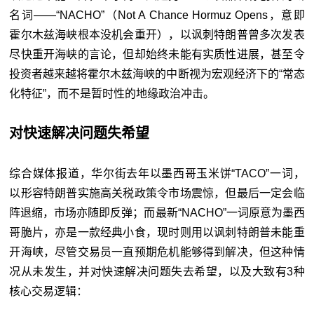
名词——“NACHO”（Not A Chance Hormuz Opens，意即
霍尔木兹海峡根本没机会重开），以讽刺特朗普曾多次发表
尽快重开海峡的言论，但却始终未能有实质性进展，甚至令
投资者越来越将霍尔木兹海峡的中断视为宏观经济下的“常态
化特征”，而不是暂时性的地缘政治冲击。
对快速解决问题失希望
综合媒体报道，华尔街去年以墨西哥玉米饼“TACO”一词，
以形容特朗普实施高关税政策令市场震惊，但最后一定会临
阵退缩，市场亦随即反弹；而最新“NACHO”一词原意为墨西
哥脆片，亦是一款经典小食，现时则用以讽刺特朗普未能重
开海峡，尽管交易员一直预期危机能够得到解决，但这种情
况从未发生，并对快速解决问题失去希望，以及大致有3种
核心交易逻辑：