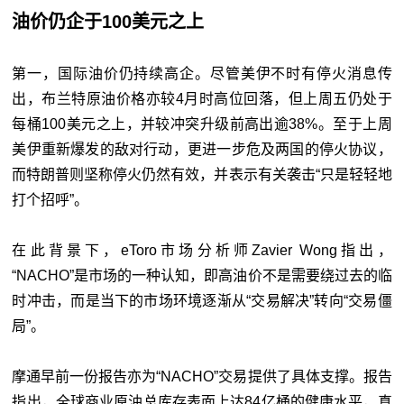
油价仍企于100美元之上
第一，国际油价仍持续高企。尽管美伊不时有停火消息传
出，布兰特原油价格亦较4月时高位回落，但上周五仍处于
每桶100美元之上，并较冲突升级前高出逾38%。至于上周
美伊重新爆发的敌对行动，更进一步危及两国的停火协议，
而特朗普则坚称停火仍然有效，并表示有关袭击“只是轻轻地
打个招呼”。
在此背景下，eToro市场分析师Zavier Wong指出，
“NACHO”是市场的一种认知，即高油价不是需要绕过去的临
时冲击，而是当下的市场环境逐渐从“交易解决”转向“交易僵
局”。
摩通早前一份报告亦为“NACHO”交易提供了具体支撑。报告
指出，全球商业原油总库存表面上达84亿桶的健康水平，真