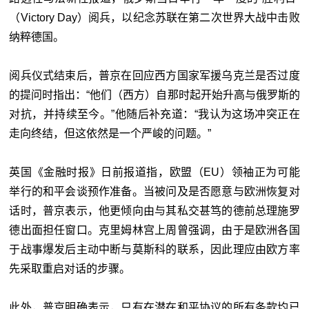
（Victory Day）阅兵，以纪念苏联在第二次世界大战中击败
纳粹德国。
阅兵仪式结束后，普京在回应西方国家军援乌克兰是否过度
的提问时指出：“他们（西方）自那时起开始升高与俄罗斯的
对抗，并持续至今。”他随后补充道：“我认为这场冲突正在
走向终结，但这依然是一个严峻的问题。”
英国《金融时报》日前报道指，欧盟（EU）领袖正为可能
举行的和平会谈预作准备。当被问及是否愿意与欧洲恢复对
话时，普京表示，他更倾向由与其私交甚笃的德前总理施罗
德出面担任窗口。克里姆林宫上周曾强调，由于是欧洲各国
于战事爆发后主动中断与莫斯科的联系，因此理应由欧方率
先采取重启对话的步骤。
此外，普京明确表示，只有在潜在和平协议的所有条款均已