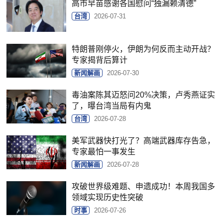
高市早苗感谢各国慰问“独漏赖清德”
台湾
2026-07-31
特朗普刚停火，伊朗为何反而主动开战？
专家揭背后算计
新闻解画
2026-07-30
毒油案陈其迈怒问20%决策，卢秀燕证实
了，曝台湾当局有内鬼
台湾
2026-07-28
美军武器快打光了？高端武器库存告急，
专家最怕一事发生
新闻解画
2026-07-28
攻破世界级难题、申遗成功！本周我国多
领域实现历史性突破
时事
2026-07-26