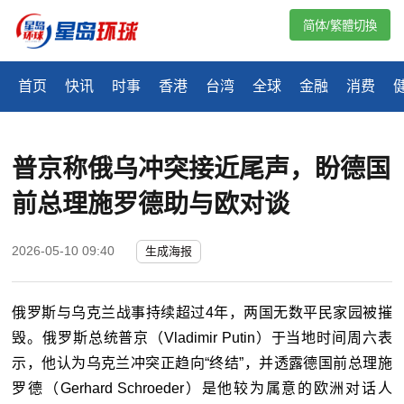
简体/繁體切換
首页
快讯
时事
香港
台湾
全球
金融
消费
普京称俄乌冲突接近尾声，盼德国
前总理施罗德助与欧对谈
2026-05-10 09:40
生成海报
俄罗斯与乌克兰战事持续超过
4
年，两国无数平民家园被摧
毁。俄罗斯总统普京（
Vladimir Putin
）于当地时间周六表
示，他认为乌克兰冲突正趋向“终结”，并透露德国前总理施
罗德（
Gerhard Schroeder
）是他较为属意的欧洲对话人