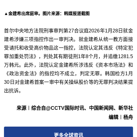
▲金建希出席庭审。图片来源：韩媒报道截图
首尔中央地方法院刑事审判第27合议庭2026年1月28日就金
建希涉嫌三项指控作出一审判决。就金建希从统一教方面接
受请托和收受高价物品这一指控，法院认定其违反《特定犯
罪加重处罚法》，判处其有期徒刑1年8个月，并追缴1281.5
万韩元。此外，法院认定金建希所涉违反《资本市场法》和
《政治资金法》的指控均不成立，判定无罪。韩国检方1月
30日对金建希首案一审中有关操纵股价等的无罪判决结果提
出抗诉。
来源︱综合自@CCTV国际时讯、中国新闻网、新华社
编辑︱杨舟
更多
全球
资讯