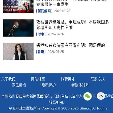
专家最怕一事发生
新闻解画
2026-07-28
攻破世界级难题、申遗成功！本周我国多
领域实现历史性突破
时事
2026-07-26
香港知名女演员宣萱发声明：图是假的！
香港
2026-07-25
关于我们
网站地图
诚聘英才
联系方式
意见反馈
隐私保护
新媒体矩阵
本网站内容归星岛新闻集团所有，任何单位以及个人未经许可，不得擅
返回
转载引用。
顶部
星岛环球网版权所有 Copyright © 2005-2026 Stnn.cc All Rights