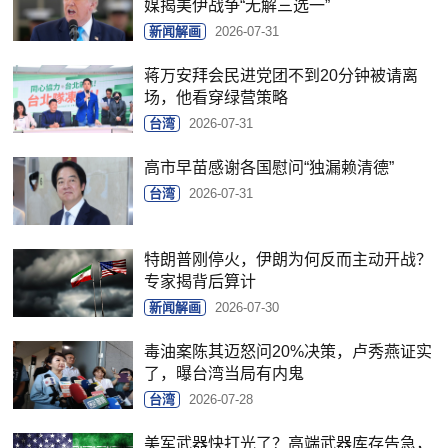
媒揭美伊战争“无解三选一”
新闻解画
2026-07-31
蒋万安拜会民进党团不到20分钟被请离
场，他看穿绿营策略
台湾
2026-07-31
高市早苗感谢各国慰问“独漏赖清德”
台湾
2026-07-31
特朗普刚停火，伊朗为何反而主动开战？
专家揭背后算计
新闻解画
2026-07-30
毒油案陈其迈怒问20%决策，卢秀燕证实
了，曝台湾当局有内鬼
台湾
2026-07-28
美军武器快打光了？高端武器库存告急，