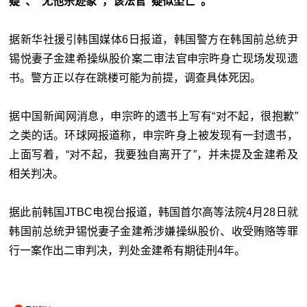
疑”、“无他杀迹象”，该法官“疑似坠亡”。
据新华社援引韩国媒体6日报道，韩国警方在韩国前总统尹
锡悦妻子金建希操纵股价案二审法官申宗旿身亡现场发现遗
书。警方正以存在跳楼可能为前提，调查具体死因。
据中国新闻网消息，申宗旿的遗书上写有“对不起，很抱歉”
之类的话。环球网报道称，申宗旿身上被发现有一封遗书，
上面写着，“对不起，我要独自离开了”，并未提及金建希及
相关判决。
据此前韩国JTBC电视台报道，韩国首尔高等法院4月28日就
韩国前总统尹锡悦妻子金建希涉嫌操纵股价、收受贿赂等罪
行一案作出二审判决，判处金建希有期徒刑4年。