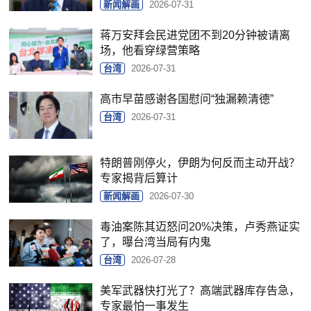
新闻解画
2026-07-31
蒋万安拜会民进党团不到20分钟被请离
场，他看穿绿营策略
台湾
2026-07-31
高市早苗感谢各国慰问“独漏赖清德”
台湾
2026-07-31
特朗普刚停火，伊朗为何反而主动开战？
专家揭背后算计
新闻解画
2026-07-30
毒油案陈其迈怒问20%决策，卢秀燕证实
了，曝台湾当局有内鬼
台湾
2026-07-28
美军武器快打光了？高端武器库存告急，
专家最怕一事发生