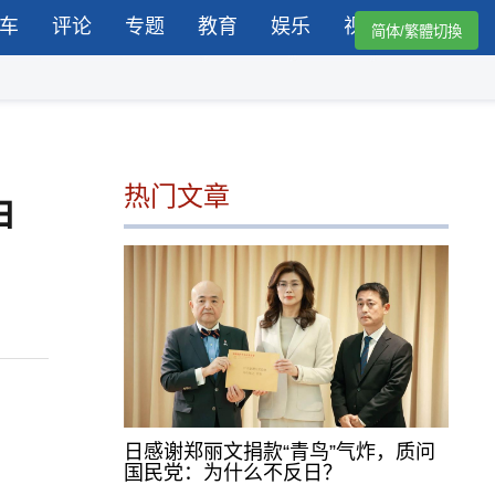
车
评论
专题
教育
娱乐
视频
简体/繁體切換
热门文章
由
日感谢郑丽文捐款“青鸟”气炸，质问
国民党：为什么不反日？