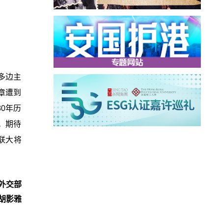
多边主
章遭到
0年历
。期待
联大将
外交部
胡影雅