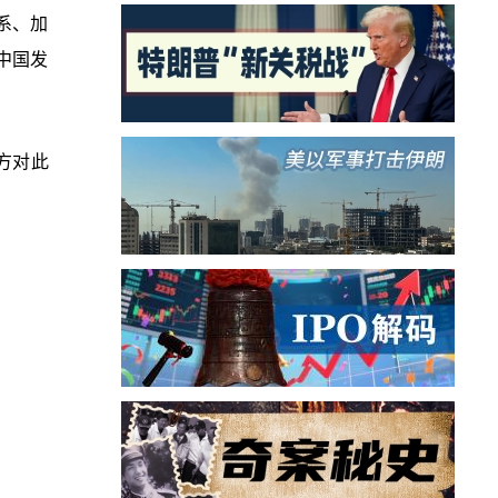
系、加
中国发
方对此