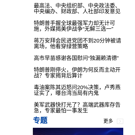
最高法、中央组织部、中央政法委、
中央编办、财政部、人社部印发意见
特朗普手握全球最强军力却无计可
施，外媒揭美伊战争“无解三选一”
蒋万安拜会民进党团不到20分钟被请
离场，他看穿绿营策略
高市早苗感谢各国慰问“独漏赖清德”
特朗普刚停火，伊朗为何反而主动开
战？专家揭背后算计
毒油案陈其迈怒问20%决策，卢秀燕
证实了，曝台湾当局有内鬼
美军武器快打光了？高端武器库存告
急，专家最怕一事发生
专题
更多