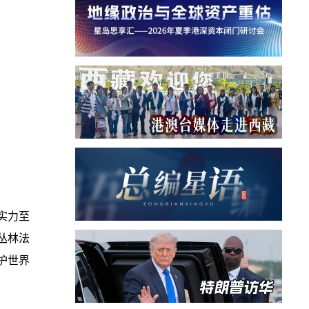
实力至
丛林法
护世界