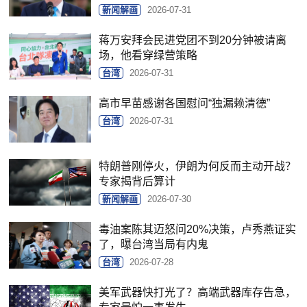
新闻解画
2026-07-31
蒋万安拜会民进党团不到20分钟被请离
场，他看穿绿营策略
台湾
2026-07-31
高市早苗感谢各国慰问“独漏赖清德”
台湾
2026-07-31
特朗普刚停火，伊朗为何反而主动开战？
专家揭背后算计
新闻解画
2026-07-30
毒油案陈其迈怒问20%决策，卢秀燕证实
了，曝台湾当局有内鬼
台湾
2026-07-28
美军武器快打光了？高端武器库存告急，