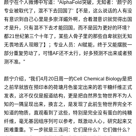
颜宁在个人微博中写道：“AlphaFold突破，无知者：‘颜宁的
专业被取代了，混不下去回国了’【不是，这么说话的人有没
有意识到自己心里是多崇洋媚外啊，合着潜意识就觉得出国
才是升，只有混不下去才能回国，而不是因为更好的环境？
都21世纪第三个十年了，某些人骨子里的那些自卑就别无知
无畏地丢人现眼了】；专业人员：AI赋能，终于又能摆脱一
部分重复劳动了，可惜AF还不太行，好多预测不出来或者预
测不准。”
颜宁介绍，“我们4月20日周一的Cell Chemical Biology是把
之前早就放在预印本的荷塘月色鉴定出来的若干糖纤维正式
发表，这不仅仅是报道结构，更是把自然界生物世界不为人
知的一隅呈现出来，换言之，是发现了此前生物世界完全不
知道的物质，直观看到了这些，特别是完全没有蛋白的纯糖
纤维，毫无基因组序列可以参考，既激动人心，研究起来又
困难重重。下一步就是三连问：它们是什么？它们做什么？