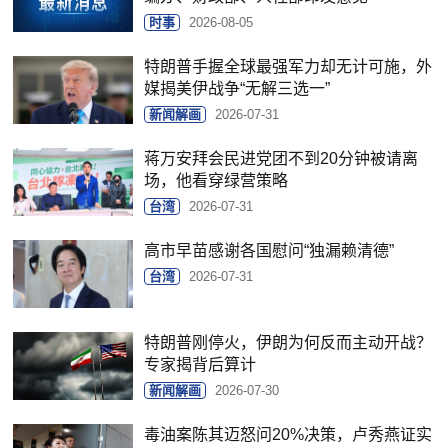
时事
2026-08-05
特朗普手握全球最强军力却无计可施，外
媒揭美伊战争“无解三选一”
新闻解画
2026-07-31
蒋万安拜会民进党团不到20分钟被请离
场，他看穿绿营策略
台湾
2026-07-31
高市早苗感谢各国慰问“独漏赖清德”
台湾
2026-07-31
特朗普刚停火，伊朗为何反而主动开战？
专家揭背后算计
新闻解画
2026-07-30
毒油案陈其迈怒问20%决策，卢秀燕证实