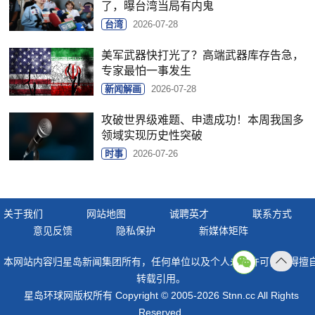
了，曝台湾当局有内鬼
台湾
2026-07-28
美军武器快打光了？高端武器库存告急，
专家最怕一事发生
新闻解画
2026-07-28
攻破世界级难题、申遗成功！本周我国多
领域实现历史性突破
时事
2026-07-26
关于我们
网站地图
诚聘英才
联系方式
意见反馈
隐私保护
新媒体矩阵
本网站内容归星岛新闻集团所有，任何单位以及个人未经许可，不得擅
返回
转载引用。
顶部
星岛环球网版权所有 Copyright © 2005-2026 Stnn.cc All Rights
Reserved.