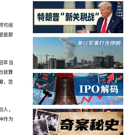
师可阅
都是那
冠年当
也就算
谳，忽
别人，
种作为