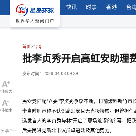
快讯
时事
香港
台
首页
>
台湾
批李贞秀开启高虹安助理
发布时间：2026-04-03 09:39
民众党陆配“立委”李贞秀争议不断，日前爆料新竹市长
李当时则声称不认识高虹安且无直接接触。但曾担任高虹
选发言人的李贞秀与林“开启了那场荒谬的序幕，把
后是民进党新北市议员卓冠廷及其他势力。