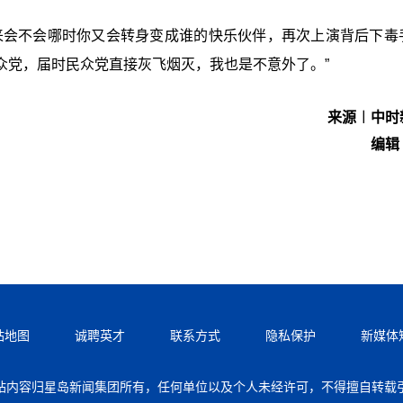
来会不会哪时你又会转身变成谁的快乐伙伴，再次上演背后下毒
众党，届时民众党直接灰飞烟灭，我也是不意外了。”
来源︱中时
编辑
站地图
诚聘英才
联系方式
隐私保护
新媒体
站内容归星岛新闻集团所有，任何单位以及个人未经许可，不得擅自转载