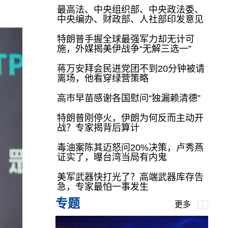
最高法、中央组织部、中央政法委、
中央编办、财政部、人社部印发意见
特朗普手握全球最强军力却无计可
施，外媒揭美伊战争“无解三选一”
蒋万安拜会民进党团不到20分钟被请
离场，他看穿绿营策略
高市早苗感谢各国慰问“独漏赖清德”
特朗普刚停火，伊朗为何反而主动开
战？专家揭背后算计
毒油案陈其迈怒问20%决策，卢秀燕
证实了，曝台湾当局有内鬼
美军武器快打光了？高端武器库存告
急，专家最怕一事发生
专题
更多