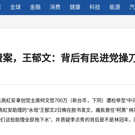
湾
全球
金融
消费
健康
科技
能源
汽
费案，王郁文：背后有民进党操
高虹安拿创党主席柯文哲700万（新台币，下同）遭检举至“中评
安助理的“水母”王郁文2日晚在脸书发文，痛批曾任“柯黑” 林
我们这些助理全部拖下水”，并质疑李贞秀的背后是不是林冠年，