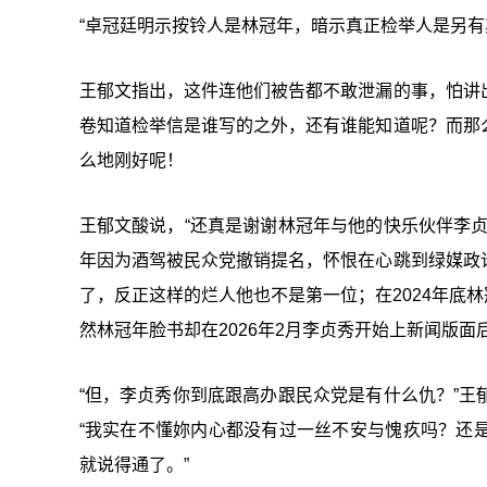
“卓冠廷明示按铃人是林冠年，暗示真正检举人是另有
王郁文指出，这件连他们被告都不敢泄漏的事，怕讲
卷知道检举信是谁写的之外，还有谁能知道呢？而那
么地刚好呢！
王郁文酸说，“还真是谢谢林冠年与他的快乐伙伴李
年因为酒驾被民众党撤销提名，怀恨在心跳到绿媒政
了，反正这样的烂人他也不是第一位；在2024年底林
然林冠年脸书却在2026年2月李贞秀开始上新闻版面
“但，李贞秀你到底跟高办跟民众党是有什么仇？”
“我实在不懂妳内心都没有过一丝不安与愧疚吗？还
就说得通了。”