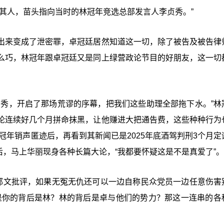
其人，苗头指向当时的林冠年竞选总部发言人李贞秀。”
出来变成了泄密罪，卓冠廷居然知道这一切，除了被告及被告律
么巧，林冠年跟卓冠廷又是同上绿营政论节目的好朋友，这一切
贞秀，开启了那场荒谬的序幕，把我们这些助理全部拖下水。”林
论连续好几个月拼命抹黑，让他赚进大把通告费，这些种种行为
冠年销声匿迹后，再看到其新闻已是2025年底酒驾判刑3个月定
后，马上华丽现身各种长篇大论，“我都要怀疑这是不是真爱了”。
王郁文批评，如果无冤无仇还可以一边自称民众党员一边任意伤害
是你的背后是林？林的背后是卓与他们的势力？那这一连串的各