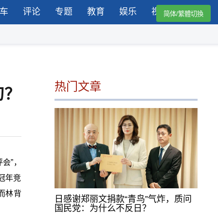
车
评论
专题
教育
娱乐
视频
简体/繁體切換
热门文章
刀？
会”，
冠年竞
而林背
日感谢郑丽文捐款“青鸟”气炸，质问
国民党：为什么不反日？