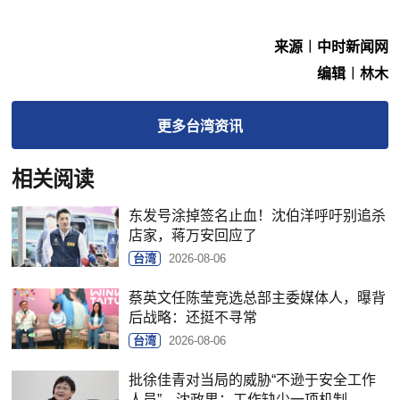
来源︱中时新闻网
编辑︱林木
更多
台湾
资讯
相关阅读
东发号涂掉签名止血！沈伯洋呼吁别追杀
店家，蒋万安回应了
台湾
2026-08-06
蔡英文任陈莹竞选总部主委媒体人，曝背
后战略：还挺不寻常
台湾
2026-08-06
批徐佳青对当局的威胁“不逊于安全工作
人员”，沈政男：工作缺少一项机制