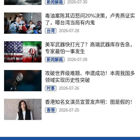
新闻解画
2026-07-30
毒油案陈其迈怒问20%决策，卢秀燕证实
了，曝台湾当局有内鬼
台湾
2026-07-28
美军武器快打光了？高端武器库存告急，
专家最怕一事发生
新闻解画
2026-07-28
攻破世界级难题、申遗成功！本周我国多
领域实现历史性突破
时事
2026-07-26
香港知名女演员宣萱发声明：图是假的！
香港
2026-07-25