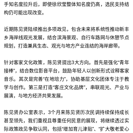
手知名度拉升后，即使徐欣莹整体知名度仍高，选民支持结
构仍可能出现改变。
近期陈见贤陆续推出多项政见，包含未来将系统性推动新丰
乡海岸线观光发展，结合滨海景观、自行车路网与休憩节点
规划，打造兼具生态、观光与地方产业连结的海岸廊带。
针对客家文化政策，陈见贤提出3大方向。首先是强化“青年
接棒”，结合数位影音平台，鼓励年轻人以创新形式诠释客家
音乐。其次是完善“在地培力”，协助基层文化团体专注于教
学与创作。第三是打造“客庄文化品牌”，串联观光、产业与
展演，与地方经济共荣发展。
陈见贤办公室表示，3个月来陈见贤历次民调持续保持成长
甚至领先，我们重视且尊重任何民意的展现，将继续透过实
际政策政见争取认同，包括“增加育儿津贴”、“扩大敬老爱心