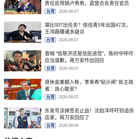
责任反甩锅卢秀燕，蓝营点名责任官员
台湾
2026-08-07
堪比007出任务？徐佳青5年出国47次，
王鸿薇曝诸多疑点
台湾
2026-08-07
昔喊 “信慈济还是信民进党”，陈时中呼吁
应当道歉，蒋万安作出回应
台湾
2026-08-07
退休金差额入帐，李来希“贴讣闻” 批主政
者：良心能安？
台湾
2026-08-07
东发号涂掉签名止血！沈伯洋呼吁别追杀
店家，蒋万安回应了
台湾
2026-08-06