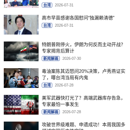
台湾
2026-07-31
高市早苗感谢各国慰问“独漏赖清德”
台湾
2026-07-31
特朗普刚停火，伊朗为何反而主动开战？
专家揭背后算计
新闻解画
2026-07-30
毒油案陈其迈怒问20%决策，卢秀燕证实
了，曝台湾当局有内鬼
台湾
2026-07-28
美军武器快打光了？高端武器库存告急，
专家最怕一事发生
新闻解画
2026-07-28
攻破世界级难题、申遗成功！本周我国多