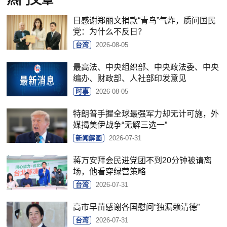
日感谢郑丽文捐款“青鸟”气炸，质问国民
党：为什么不反日？
台湾
2026-08-05
最高法、中央组织部、中央政法委、中央
编办、财政部、人社部印发意见
时事
2026-08-05
特朗普手握全球最强军力却无计可施，外
媒揭美伊战争“无解三选一”
新闻解画
2026-07-31
蒋万安拜会民进党团不到20分钟被请离
场，他看穿绿营策略
台湾
2026-07-31
高市早苗感谢各国慰问“独漏赖清德”
台湾
2026-07-31