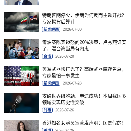
特朗普刚停火，伊朗为何反而主动开战？
专家揭背后算计
新闻解画
2026-07-30
毒油案陈其迈怒问20%决策，卢秀燕证实
了，曝台湾当局有内鬼
台湾
2026-07-28
美军武器快打光了？高端武器库存告急，
专家最怕一事发生
新闻解画
2026-07-28
攻破世界级难题、申遗成功！本周我国多
领域实现历史性突破
时事
2026-07-26
香港知名女演员宣萱发声明：图是假的！
香港
2026-07-25