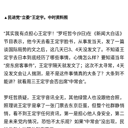
▲民进党“
立委”王定宇。中时资料照
“其实我有点担心王定宇！”罗旺哲今(9日)在《新闻大白话》
节目表示，他今天去看王定宇脸书，从事发当天，发了一篇
谈国际局势的文之后，这几天已3、4天没发文了。不知道王
定宇去日本到底经历了哪些事情，心情怎么样？要知道当年
“房东房客事件”，王定宇隔天就发文了；这次不太寻常，4天
没发文会让人揣测，是不是这件事情真的大条了？大条到不
能讲？就看周三王定宇会否出席“中常会”。
罗旺哲质疑，王定宇音讯全无，其他绿营人也没跟他合照，
照理说王定宇是拿了一张门票去东京巨蛋，但整个社群静悄
悄，看不到王定宇任何资讯，第一是担心他人身安全，第二
是未来党内情况，恐怕不太乐观？如果“中常会”没出现，民