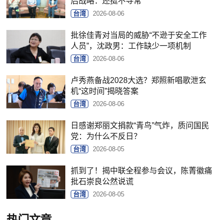
后战略：还挺不寻常
台湾
2026-08-06
批徐佳青对当局的威胁“不逊于安全工作
人员”，沈政男：工作缺少一项机制
台湾
2026-08-06
卢秀燕备战2028大选？郑照新唱歌泄玄
机“这时间”揭晓答案
台湾
2026-08-06
日感谢郑丽文捐款“青鸟”气炸，质问国民
党：为什么不反日？
台湾
2026-08-05
抓到了！揭中联全程参与会议，陈菁徽痛
批石崇良公然说谎
台湾
2026-08-05
热门文章