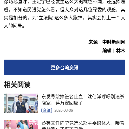
徐巧芯直呼，王定宇已经发生这么大的桃色绯闻，还选择翘
班，不知道民进党怎么看，但大众对这几位绿委的观感，其
实是扣分的，对“
立法院
”这么多人跑掉，其实会打上一个大
大的问号。
来源︱中时新闻网
编辑︱林木
更多
台湾
资讯
相关阅读
东发号涂掉签名止血！沈伯洋呼吁别追杀
店家，蒋万安回应了
台湾
2026-08-06
蔡英文任陈莹竞选总部主委媒体人，曝背