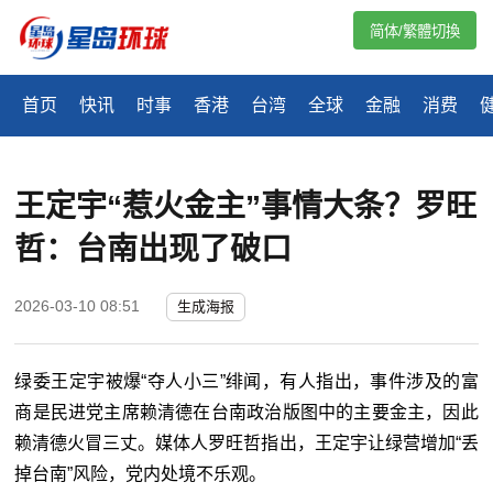
简体/繁體切換
首页
快讯
时事
香港
台湾
全球
金融
消费
王定宇“惹火金主”事情大条？罗旺
哲：台南出现了破口
2026-03-10 08:51
生成海报
绿委王定宇被爆“夺人小三”绯闻，有人指出，事件涉及的富
商是民进党主席赖清德在台南政治版图中的主要金主，因此
赖清德火冒三丈。媒体人罗旺哲指出，王定宇让绿营增加“丢
掉台南”风险，党内处境不乐观。