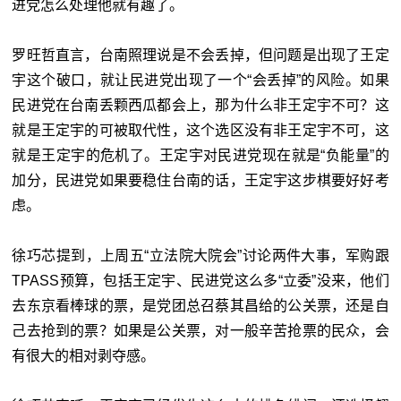
进党怎么处理他就有趣了。
罗旺哲直言，台南照理说是不会丢掉，但问题是出现了王定
宇这个破口，就让民进党出现了一个“会丢掉”的风险。如果
民进党在台南丢颗西瓜都会上，那为什么非王定宇不可？这
就是王定宇的可被取代性，这个选区没有非王定宇不可，这
就是王定宇的危机了。王定宇对民进党现在就是“负能量”的
加分，民进党如果要稳住台南的话，王定宇这步棋要好好考
虑。
徐巧芯提到，上周五“
立法院
大院会
”讨论两件大事，军购跟
TPASS预算，包括王定宇、民进党这么多“
立委
”没来，他们
去东京看棒球的票，是党团总召蔡其昌给的公关票，还是自
己去抢到的票？如果是公关票，对一般辛苦抢票的民众，会
有很大的相对剥夺感。