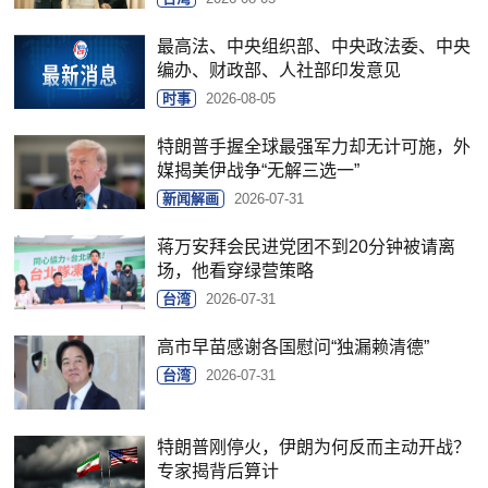
最高法、中央组织部、中央政法委、中央
编办、财政部、人社部印发意见
时事
2026-08-05
特朗普手握全球最强军力却无计可施，外
媒揭美伊战争“无解三选一”
新闻解画
2026-07-31
蒋万安拜会民进党团不到20分钟被请离
场，他看穿绿营策略
台湾
2026-07-31
高市早苗感谢各国慰问“独漏赖清德”
台湾
2026-07-31
特朗普刚停火，伊朗为何反而主动开战？
专家揭背后算计