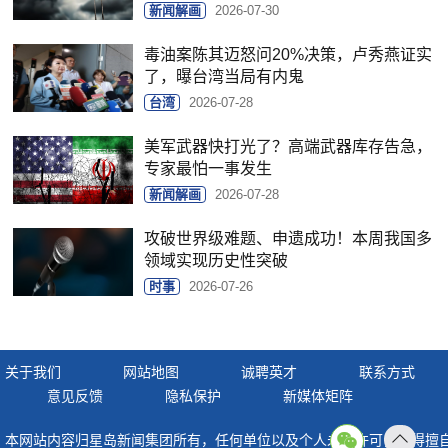
新闻解画
2026-07-30
毒油案陈其迈怒问20%决策，卢秀燕证实
了，曝台湾当局有内鬼
台湾
2026-07-28
美军武器快打光了？高端武器库存告急，
专家最怕一事发生
新闻解画
2026-07-28
攻破世界级难题、申遗成功！本周我国多
领域实现历史性突破
时事
2026-07-26
关于我们
网站地图
诚聘英才
联系方式
意见反馈
隐私保护
新媒体矩阵
本网站内容归星岛新闻集团所有，任何单位以及个人未经许可，不得擅