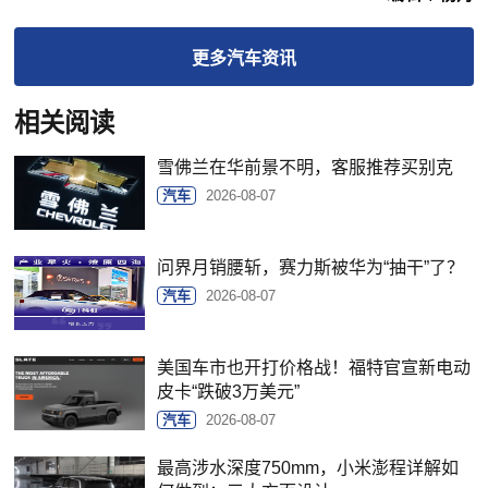
更多
汽车
资讯
相关阅读
雪佛兰在华前景不明，客服推荐买别克
汽车
2026-08-07
问界月销腰斩，赛力斯被华为“抽干”了？
汽车
2026-08-07
美国车市也开打价格战！福特官宣新电动
皮卡“跌破3万美元”
汽车
2026-08-07
最高涉水深度750mm，小米澎程详解如