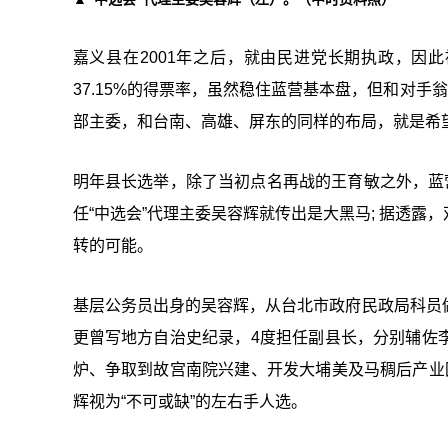
嘉义县在2001年之后，就由民进党长期执政，因此被
37.15%的得票率，虽然稳住蓝营基本盘，但和对手
部主委，和台南、高雄、屏东的同样的布局，就是希
明年县长选举，除了当初点名再战的王育敏之外，蓝
任“中选会”代理主委吴容辉就传出是大黑马; 据透
转的可能。
基层公务员出身的吴容辉，从台北市政府民政局科员
更曾写地方自治史纪录，4度担任副县长，分别辅佐
炉、争取到故宫南院兴建、开发大埔美及马稠后产业
辉视为“不可或缺”的左右手人选。