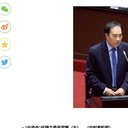
▲“中选会”代理主委吴容辉（左）。（中时资料照）