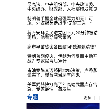
最高法、中央组织部、中央政法委、
中央编办、财政部、人社部印发意见
特朗普手握全球最强军力却无计可
施，外媒揭美伊战争“无解三选一”
蒋万安拜会民进党团不到20分钟被请
离场，他看穿绿营策略
高市早苗感谢各国慰问“独漏赖清德”
特朗普刚停火，伊朗为何反而主动开
战？专家揭背后算计
毒油案陈其迈怒问20%决策，卢秀燕
证实了，曝台湾当局有内鬼
美军武器快打光了？高端武器库存告
急，专家最怕一事发生
专题
更多