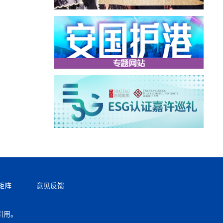
矩阵
意见反馈
引用。
返回顶部