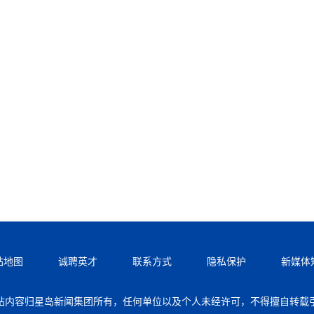
站地图
诚聘英才
联系方式
隐私保护
新媒体
站内容归星岛新闻集团所有，任何单位以及个人未经许可，不得擅自转载