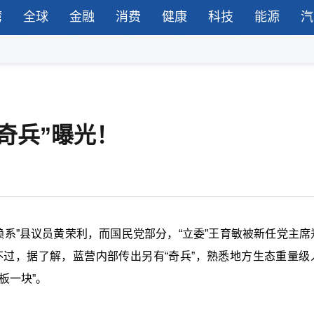
湾
全球
金融
消费
健康
科技
能源
汽
奇兵”曝光！
“赖系”县议员黄荣利，而国民党部分，“立委”王育敏被新任党主席
不过，据了解，蓝营内部传出另有“奇兵”，熟悉地方生态重量级
板一块”。