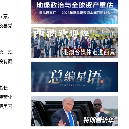
7票、
及县党
弟、现
没有翻
书长，
建焚化
把吴容