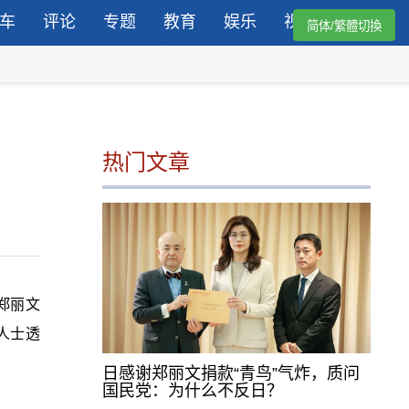
车
评论
专题
教育
娱乐
视频
简体/繁體切換
热门文章
郑丽文
人士透
日感谢郑丽文捐款“青鸟”气炸，质问
国民党：为什么不反日？