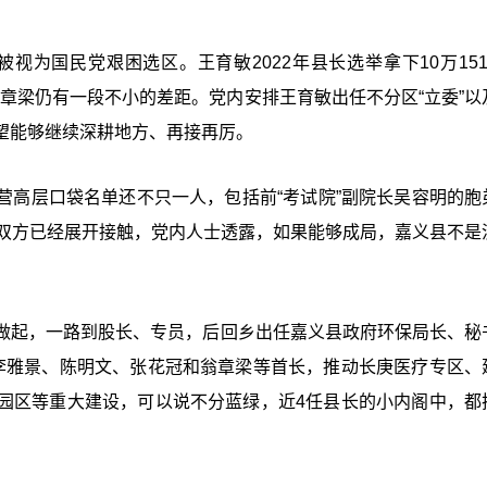
视为国民党艰困选区。王育敏2022年县长选举拿下10万151
翁章梁仍有一段不小的差距。党内安排王育敏出任不分区“立委”以
望能够继续深耕地方、再接再厉。
营高层口袋名单还不只一人，包括前“考试院”副院长吴容明的胞
露，双方已经展开接触，党内人士透露，如果能够成局，嘉义县不是
做起，一路到股长、专员，后回乡出任嘉义县政府环保局长、秘
李雅景、陈明文、张花冠和翁章梁等首长，推动长庚医疗专区、
园区等重大建设，可以说不分蓝绿，近4任县长的小内阁中，都