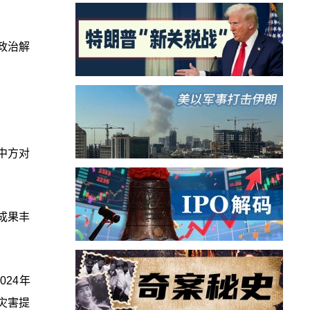
政治解
中方对
成果丰
24年
灾害提