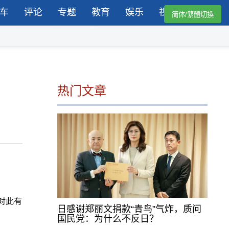
车
评论
专题
教育
娱乐
视频
简体/繁體切換
热门文章
对此有
日感谢郑丽文捐款“青鸟”气炸，质问
国民党：为什么不反日？