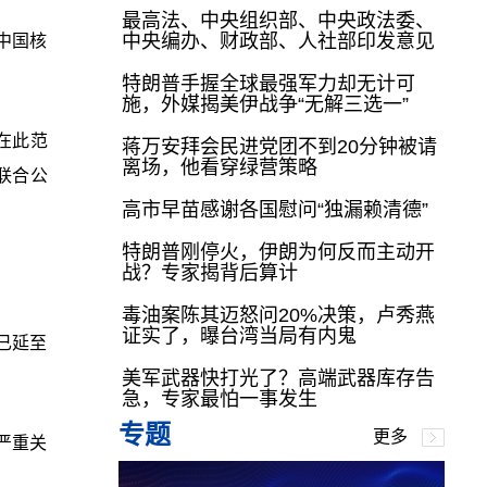
最高法、中央组织部、中央政法委、
中央编办、财政部、人社部印发意见
中国核
特朗普手握全球最强军力却无计可
施，外媒揭美伊战争“无解三选一”
在此范
蒋万安拜会民进党团不到20分钟被请
离场，他看穿绿营策略
联合公
高市早苗感谢各国慰问“独漏赖清德”
特朗普刚停火，伊朗为何反而主动开
战？专家揭背后算计
毒油案陈其迈怒问20%决策，卢秀燕
证实了，曝台湾当局有内鬼
已延至
美军武器快打光了？高端武器库存告
急，专家最怕一事发生
专题
更多
严重关