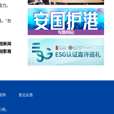
能力。
。“台
视新闻
胡影雅
矩阵
意见反馈
引用。
返回顶部