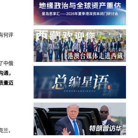
有何评
了中俄
沟通，
质量迈
克兰，