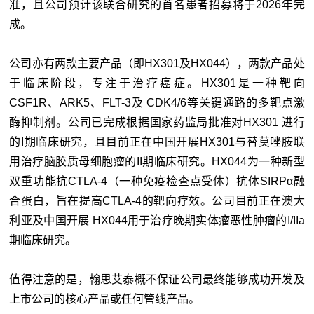
准，且公司预计该联合研究的首名患者招募将于2026年完
成。
公司亦有两款主要产品（即HX301及HX044），两款产品处
于临床阶段，专注于治疗癌症。HX301是一种靶向
CSF1R、ARK5、FLT-3及 CDK4/6等关键通路的多靶点激
酶抑制剂。公司已完成根据国家药监局批准对HX301 进行
的I期临床研究，且目前正在中国开展HX301与替莫唑胺联
用治疗脑胶质母细胞瘤的II期临床研究。HX044为一种新型
双重功能抗CTLA-4（一种免疫检查点受体）抗体SIRPα融
合蛋白，旨在提高CTLA-4的靶向疗效。公司目前正在澳大
利亚及中国开展 HX044用于治疗晚期实体瘤恶性肿瘤的I/IIa
期临床研究。
值得注意的是，翰思艾泰概不保证公司最终能够成功开发及
上市公司的核心产品或任何管线产品。