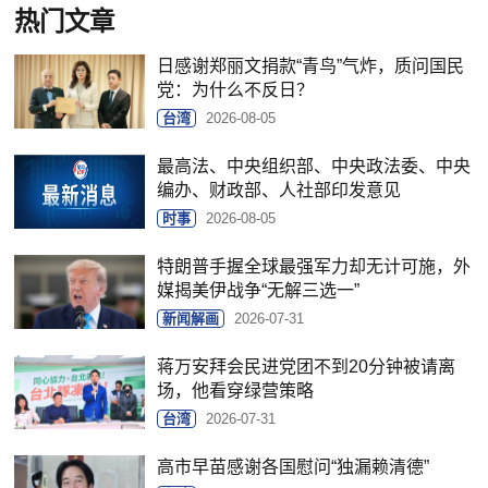
热门文章
日感谢郑丽文捐款“青鸟”气炸，质问国民
党：为什么不反日？
台湾
2026-08-05
最高法、中央组织部、中央政法委、中央
编办、财政部、人社部印发意见
时事
2026-08-05
特朗普手握全球最强军力却无计可施，外
媒揭美伊战争“无解三选一”
新闻解画
2026-07-31
蒋万安拜会民进党团不到20分钟被请离
场，他看穿绿营策略
台湾
2026-07-31
高市早苗感谢各国慰问“独漏赖清德”