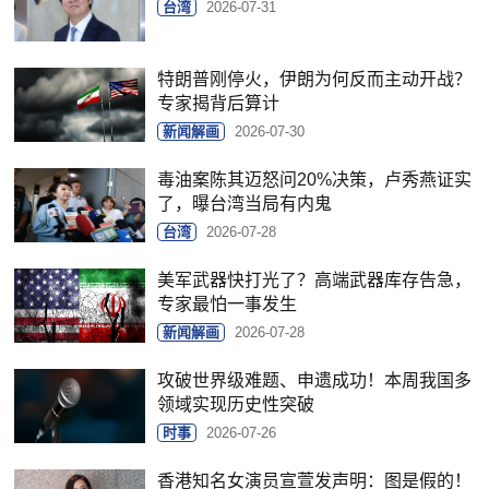
台湾
2026-07-31
特朗普刚停火，伊朗为何反而主动开战？
专家揭背后算计
新闻解画
2026-07-30
毒油案陈其迈怒问20%决策，卢秀燕证实
了，曝台湾当局有内鬼
台湾
2026-07-28
美军武器快打光了？高端武器库存告急，
专家最怕一事发生
新闻解画
2026-07-28
攻破世界级难题、申遗成功！本周我国多
领域实现历史性突破
时事
2026-07-26
香港知名女演员宣萱发声明：图是假的！