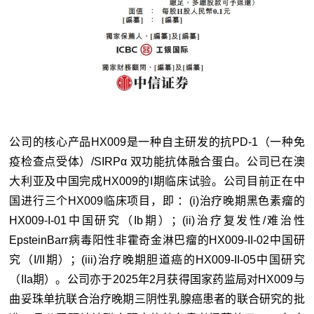
公司的核心产品HX009是一种自主研发的抗PD-1（一种免
疫检查点受体）/SIRPα 双功能抗体融合蛋白。公司已在澳
大利亚及中国完成HX009的I期临床试验。公司目前正在中
国进行三个HX009临床项目，即 ：(i)治疗晚期黑色素瘤的
HX009-I-01中国研究（Ib期）；(ii)治疗复发性/难治性
EpsteinBarr病毒阳性非霍奇金淋巴瘤的HX009-II-02中国研
究（I/II期）；(iii)治疗晚期胆道癌的HX009-II-05中国研究
（IIa期）。公司亦于2025年2月获得国家药监局对HX009与
曲妥珠单抗联合治疗晚期三阴性乳腺癌患者的联合研究的批