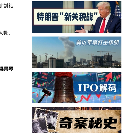
到“割礼
亡人数，
梁景琴