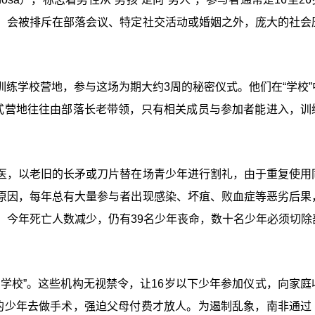
，会被排斥在部落会议、特定社交活动或婚姻之外，庞大的社会
练学校营地，参与这场为期大约3周的秘密仪式。他们在“学校”
仪式营地往往由部落长老带领，只有相关成员与参加者能进入，训
医，以老旧的长矛或刀片替在场青少年进行割礼，由于重复使用
原因，每年总有大量参与者出现感染、坏疽、败血症等恶劣后果
截断阴茎。今年死亡人数减少，仍有39名少年丧命，数十名少年必须切
学校”。这些机构无视禁令，让16岁以下少年参加仪式，向家庭
岁的少年去做手术，强迫父母付费才放人。为遏制乱象，南非通过