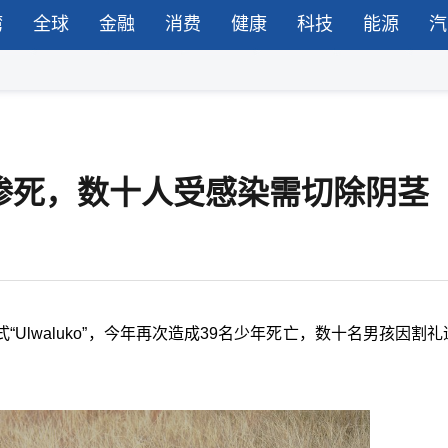
湾
全球
金融
消费
健康
科技
能源
汽
惨死，数十人受感染需切除阴茎
Ulwaluko”，今年再次造成39名少年死亡，数十名男孩因割