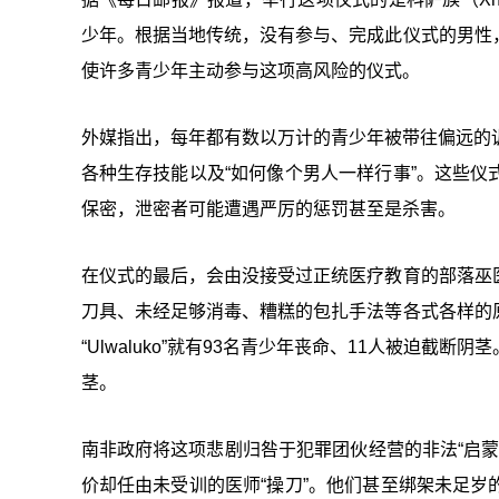
少年。根据当地传统，没有参与、完成此仪式的男性
使许多青少年主动参与这项高风险的仪式。
外媒指出，每年都有数以万计的青少年被带往偏远的训
各种生存技能以及“如何像个男人一样行事”。这些
保密，泄密者可能遭遇严厉的惩罚甚至是杀害。
在仪式的最后，会由没接受过正统医疗教育的部落巫
刀具、未经足够消毒、糟糕的包扎手法等各式各样的
“Ulwaluko”就有93名青少年丧命、11人被迫
茎。
南非政府将这项悲剧归咎于犯罪团伙经营的非法“启蒙
价却任由未受训的医师“操刀”。他们甚至绑架未足