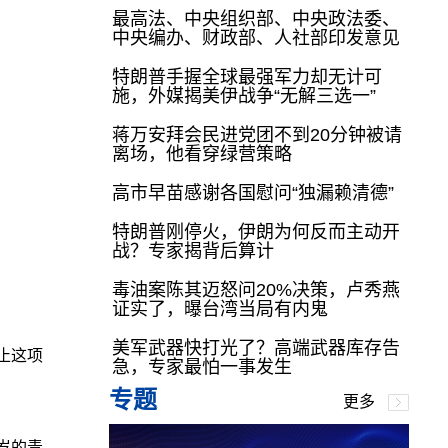
最高法、中央组织部、中央政法委、
中央编办、财政部、人社部印发意见
特朗普手握全球最强军力却无计可
施，外媒揭美伊战争“无解三选一”
蒋万安拜会民进党团不到20分钟被请
离场，他看穿绿营策略
高市早苗感谢各国慰问“独漏赖清德”
特朗普刚停火，伊朗为何反而主动开
战？专家揭背后算计
毒油案陈其迈怒问20%决策，卢秀燕
证实了，曝台湾当局有内鬼
美军武器快打光了？高端武器库存告
止这项
急，专家最怕一事发生
专题
更多
6岁的青