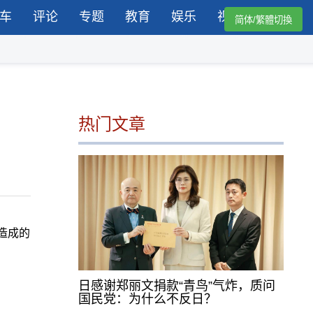
车
评论
专题
教育
娱乐
视频
简体/繁體切換
热门文章
礼造成的
日感谢郑丽文捐款“青鸟”气炸，质问
国民党：为什么不反日？