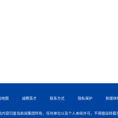
站地图
诚聘英才
联系方式
隐私保护
新媒体
站内容归星岛新闻集团所有，任何单位以及个人未经许可，不得擅自转载