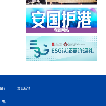
矩阵
意见反馈
引用。
返回顶部