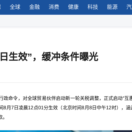
湾
全球
金融
消费
健康
科技
能源
汽
7日生效”，缓冲条件曝光
签署最新行政命令，对全球贸易伙伴启动新一轮关税调整，正式启动“互
月7日凌晨12点01分生效（北京时间8月8日中午12时），涵
款。