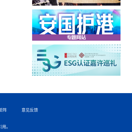
矩阵
意见反馈
引用。
返回顶部