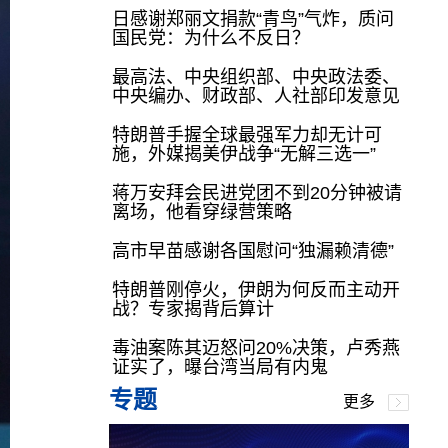
日感谢郑丽文捐款“青鸟”气炸，质问
国民党：为什么不反日？
最高法、中央组织部、中央政法委、
中央编办、财政部、人社部印发意见
特朗普手握全球最强军力却无计可
施，外媒揭美伊战争“无解三选一”
蒋万安拜会民进党团不到20分钟被请
离场，他看穿绿营策略
高市早苗感谢各国慰问“独漏赖清德”
特朗普刚停火，伊朗为何反而主动开
战？专家揭背后算计
毒油案陈其迈怒问20%决策，卢秀燕
证实了，曝台湾当局有内鬼
专题
更多