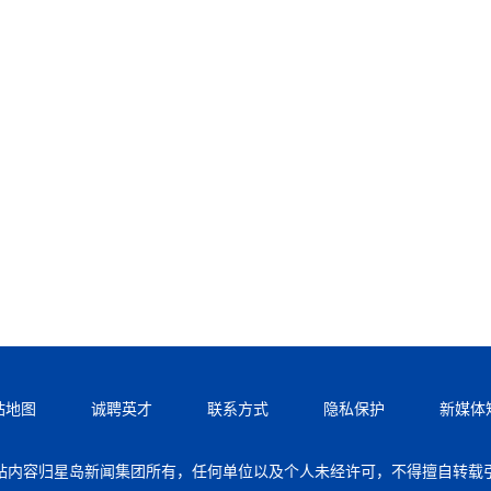
站地图
诚聘英才
联系方式
隐私保护
新媒体
站内容归星岛新闻集团所有，任何单位以及个人未经许可，不得擅自转载