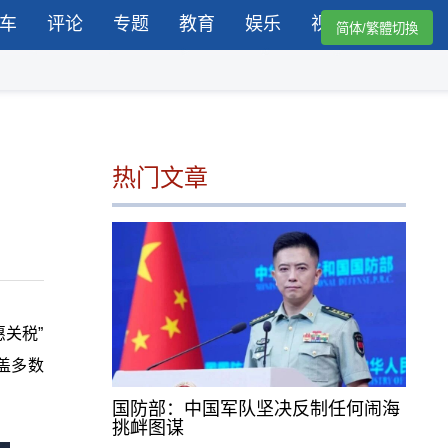
车
评论
专题
教育
娱乐
视频
简体/繁體切換
热门文章
惠关税”
盖多数
国防部：中国军队坚决反制任何闹海
挑衅图谋