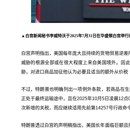
▲白宫新闻秘书李威特沃于2025年7月31日在华盛顿白宫举
白宫声明指出，美国每年庞大且持续的货物贸易逆差
威胁的根源全部或在很大程度上来自美国境外。因
胁，对进口商品加征他认为必要且适当的额外从价税（ad va
不过，特朗普也明确列出一项例外条款，若商品在生效
正处于最终运输途中，且在2025年10月5日凌晨1
次新增的关税，而应继续适用先前第14257号行政
特朗普透过白宫的声明稿指出，美国长年面临巨额且