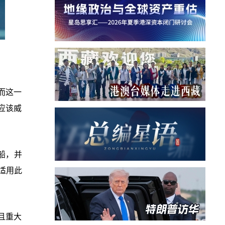
而这一
应该威
船，并
适用此
且重大